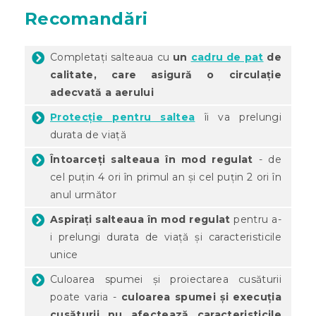
Recomandări
Completați salteaua cu
un
cadru de pat
de
calitate, care asigură o circulație
adecvată a aerului
Protecție pentru saltea
îi va prelungi
durata de viață
Întoarceți salteaua în mod regulat
- de
cel puțin 4 ori în primul an și cel puțin 2 ori în
anul următor
Aspirați salteaua în mod regulat
pentru a-
i prelungi durata de viață și caracteristicile
unice
Culoarea spumei și proiectarea cusăturii
poate varia -
culoarea spumei și execuția
cusăturii nu afectează caracteristicile