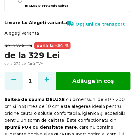
INCLUSIV protectie saltea
Livrare la:
Alegeţi varianta
Opțiuni de transport
Alegeţi varianta
de la 726 Lei
până la –54 %
de la
329 Lei
de la
272 Lei
fără TVA
Evaluare
preţ:
Adăuga în coş
Saltea de spumă DELUXE
cu dimensiuni de 80 × 200
cm și înălțimea de 10 cm este alegerea ideală pentru
oricine caută o soluție confortabilă, igienică și accesibilă
pentru un somn de calitate. Este confecționată din
spumă PUR cu densitate mare
, care nu conține
substanțe nocive și asigură un suport optim al corpului