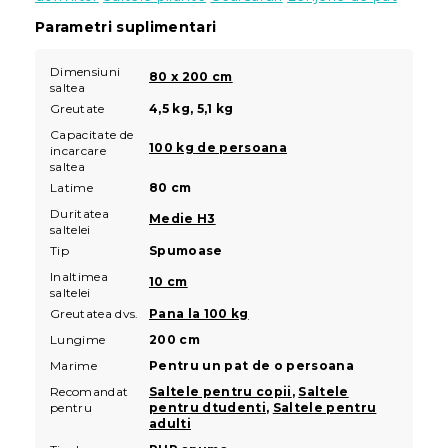
Parametri suplimentari
Dimensiuni
80 x 200 cm
saltea
Greutate
4,5 kg, 5,1 kg
Capacitate de
100 kg de persoana
incarcare
saltea
Latime
80 cm
Duritatea
Medie H3
saltelei
Tip
Spumoase
Inaltimea
10 cm
saltelei
Greutatea dvs.
Pana la 100 kg
Lungime
200 cm
Marime
Pentru un pat de o persoana
Recomandat
Saltele pentru copii
,
Saltele
pentru
pentru dtudenti
,
Saltele pentru
adulti