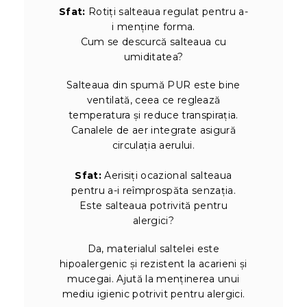
Sfat:
Rotiți salteaua regulat pentru a-
i menține forma.
Cum se descurcă salteaua cu
umiditatea?
Salteaua din spumă PUR este bine
ventilată, ceea ce reglează
temperatura și reduce transpirația.
Canalele de aer integrate asigură
circulația aerului.
Sfat:
Aerisiți ocazional salteaua
pentru a-i reîmprospăta senzația.
Este salteaua potrivită pentru
alergici?
Da, materialul saltelei este
hipoalergenic și rezistent la acarieni și
mucegai. Ajută la menținerea unui
mediu igienic potrivit pentru alergici.