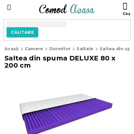
Treci
C
la
D
conținut
C
CĂUTARE
Acasă
Camere
Dormitor
Saltele
Saltea din spuma DELUXE 80 x
200 cm