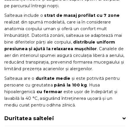
pe parcursul întregii nopți.
Salteaua include o
strat de masaj profilat cu 7 zone
realizat din spumă modelată, care ia în considerare
anatomia corpului uman și oferă un confort mult
îmbunătățit. Datorită zonării, salteaua se adaptează mai
bine diferitelor părți ale corpului,
distribuie uniform
presiunea și ajută la relaxarea mușchilor
. Canalele de
aer din interiorul spumei asigură circulația liberă a aerului,
reducând transpirația, prevenind formarea mucegaiului și
limitând prezența acarienilor și alergenilor.
Salteaua are o
duritate medie
și este potrivită pentru
persoane cu greutatea
până la 100 kg
. Husa
hipoalergenică
cu fermoar
este ușor de îndepărtat și
lavabilă la 40 °C, asigurând întreținerea ușoară și un
mediu curat pentru odihna zilnică.
Duritatea saltelei