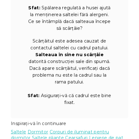
Sfat:
Spălarea regulată a husei ajută
la menținerea saltelei fără alergeni.
Ce se întâmplă dacă salteaua începe
să scârțâie?
Scârțâitul este adesea cauzat de
contactul saltelei cu cadrul patului.
Salteaua în sine nu scârțâie
datorită construcției sale din spumă.
Dacă apare scârțâitul, verificați dacă
problema nu este la cadrul sau la
rama patului.
Sfat:
Asigurați-vă că cadrul este bine
fixat.
Inspirați-vă în continuare
Saltele
Dormitor
Corpuri de iluminat pentru
dormitor
Saltele pliante
Cearsafuri
Lenjerie de pat