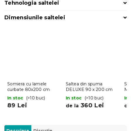
Tehnologia saltelei
Dimensiunile saltelei
Somiera cu lamele
Saltea din spuma
Sa
curbate 80x200 cm
DELUXE 90 x 200 cm
MA
c
In stoc
(>10 buc)
In stoc
(>10 buc)
In
89 Lei
360 Lei
de la
de
Descriere
Discuţie