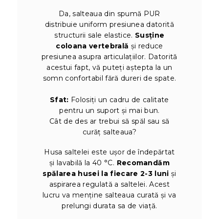
Da, salteaua din spumă PUR
distribuie uniform presiunea datorită
structurii sale elastice.
Susține
coloana vertebrală
și reduce
presiunea asupra articulațiilor. Datorită
acestui fapt, vă puteți aștepta la un
somn confortabil fără dureri de spate.
Sfat:
Folosiți un cadru de calitate
pentru un suport și mai bun.
Cât de des ar trebui să spăl sau să
curăț salteaua?
Husa saltelei este ușor de îndepărtat
și lavabilă la 40 °C.
Recomandăm
spălarea husei la fiecare 2-3 luni
și
aspirarea regulată a saltelei. Acest
lucru va menține salteaua curată și va
prelungi durata sa de viață.