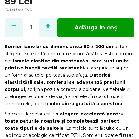
89 Lei
74 Lei fără TVA
Evaluare
preţ:
Adăuga în coş
Somier lamelar cu dimensiunea 80 x 200 cm
este o
alegere excelentă pentru un somn sănătos. Este compus
din
lamele elastice din mesteacăn, care sunt unite
printr-o bandă textilă rezistentă
și asigură un suport
uniform al saltelei pe toată suprafața.
Datorită
elasticității sale, somierul se adaptează presiunii
corpului
, sprijină poziția corectă a coloanei vertebrale și
prelungește durata de viață a saltelei. În cazul ruperii
unei lamele, oferim
înlocuirea gratuită a acestora.
Somierul lamelar este
o alegere excelentă pentru
toate paturile noastre și completează perfect
toate tipurile de saltele
. Lamelele sunt lăcuite cu un
lac incolor ecologic certificat PZH. Somierul poate fi rulat