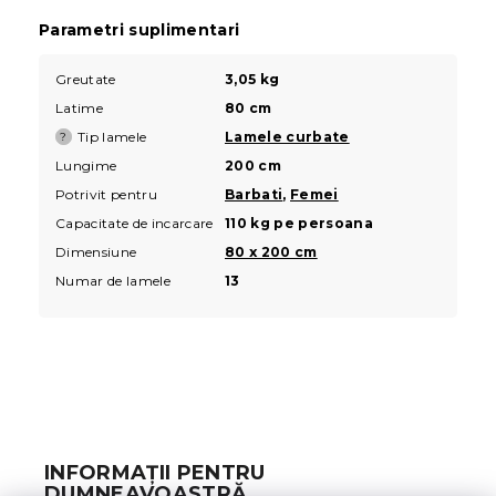
Parametri suplimentari
Greutate
3,05 kg
Latime
80 cm
Tip lamele
Lamele curbate
?
Lungime
200 cm
Potrivit pentru
Barbati
,
Femei
Capacitate de incarcare
110 kg pe persoana
Dimensiune
80 x 200 cm
Numar de lamele
13
S
u
b
INFORMAȚII PENTRU
s
DUMNEAVOASTRĂ