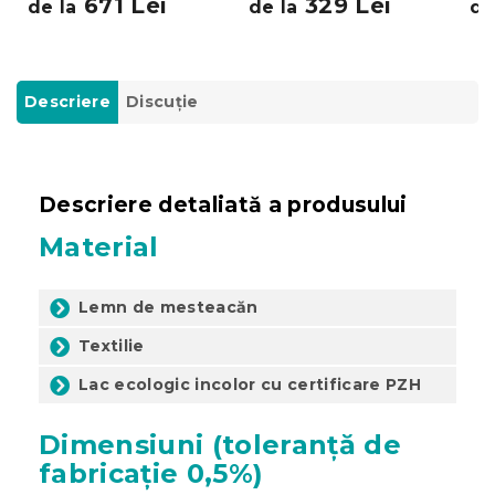
671 Lei
329 Lei
de la
de la
de
Descriere
Discuţie
Descriere detaliată a produsului
Material
Lemn de mesteacăn
Textilie
Lac ecologic incolor cu certificare PZH
Dimensiuni (toleranță de
fabricație 0,5%)