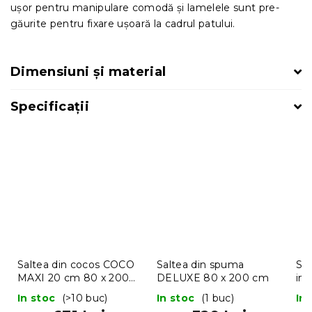
ușor pentru manipulare comodă și lamelele sunt pre-
găurite pentru fixare ușoară la cadrul patului.
Dimensiuni și material
Specificații
Saltea din cocos COCO
Saltea din spuma
Sal
MAXI 20 cm 80 x 200
DELUXE 80 x 200 cm
im
cm
SO
In stoc
(>10 buc)
In stoc
(1 buc)
In
20