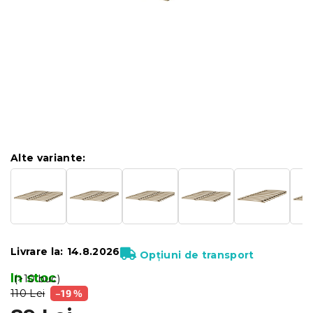
Alte variante:
Livrare la:
14.8.2026
Opțiuni de transport
In stoc
(>10 buc)
110 Lei
–19 %