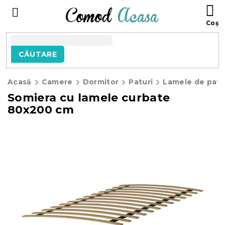
Treci
C
la
D
conținut
C
CĂUTARE
Acasă
Camere
Dormitor
Paturi
Lamele de pat
Somiera cu lamele curbate
80x200 cm