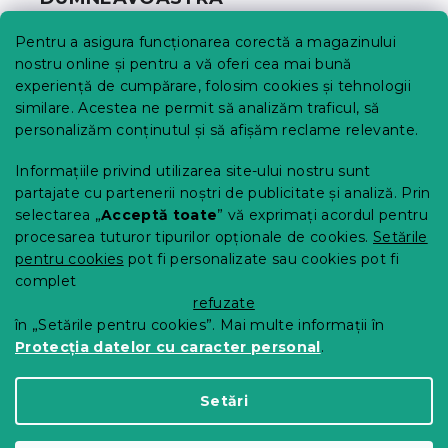
o
l
Urmărirea comenzii
Pentru a asigura funcționarea corectă a magazinului
Opțiuni de livrare
nostru online și pentru a vă oferi cea mai bună
Metode de plată
experiență de cumpărare, folosim cookies și tehnologii
similare. Acestea ne permit să analizăm traficul, să
Reclamații și retururi
personalizăm conținutul și să afișăm reclame relevante.
Contact
Termeni și condiții
Informațiile privind utilizarea site-ului nostru sunt
Protecția datelor cu caracter personal
partajate cu partenerii noștri de publicitate și analiză. Prin
Achizitii SEAP
selectarea „
Acceptă toate
” vă exprimați acordul pentru
Tabel mărimi
procesarea tuturor tipurilor opționale de cookies.
Setările
pentru cookies
pot fi personalizate sau cookies pot fi
Blog
complet
Pentru parteneri
refuzate
în „Setările pentru cookies”. Mai multe informații în
Protecția datelor cu caracter personal
.
Creat de Shoptet Premium
Setări
Drepturi de autor 2026
Comod Acasa
. Toate