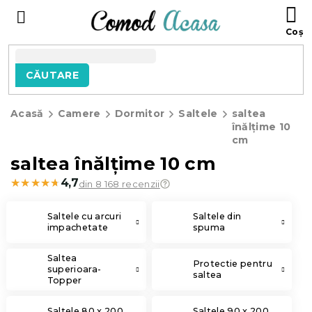
Treci
C
la
D
conținut
C
CĂUTARE
Acasă
Camere
Dormitor
Saltele
saltea
înălțime 10
cm
saltea înălțime 10 cm
★★★★★
★★★★★
4,7
din 8 168 recenzii
Saltele cu arcuri
Saltele din
impachetate
spuma
Saltea
Protectie pentru
superioara-
saltea
Topper
Saltele 80 x 200
Saltele 90 x 200