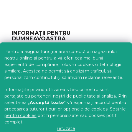
o
n
t
S
r
u
o
b
l
INFORMAȚII PENTRU
u
s
DUMNEAVOASTRĂ
l
o
l
l
Urmărirea comenzii
i
Pentru a asigura funcționarea corectă a magazinului
s
Opțiuni de livrare
nostru online și pentru a vă oferi cea mai bună
t
Metode de plată
experiență de cumpărare, folosim cookies și tehnologii
ă
similare. Acestea ne permit să analizăm traficul, să
Reclamații și retururi
r
personalizăm conținutul și să afișăm reclame relevante.
i
Contact
l
Termeni și condiții
Informațiile privind utilizarea site-ului nostru sunt
o
Protecția datelor cu caracter personal
r
partajate cu partenerii noștri de publicitate și analiză. Prin
Achizitii SEAP
selectarea „
Acceptă toate
” vă exprimați acordul pentru
Tabel mărimi
procesarea tuturor tipurilor opționale de cookies.
Setările
pentru cookies
pot fi personalizate sau cookies pot fi
Blog
complet
Pentru parteneri
refuzate