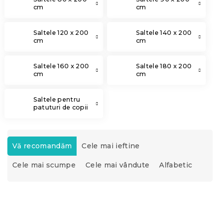
cm
cm
Saltele 120 x 200
Saltele 140 x 200
cm
cm
Saltele 160 x 200
Saltele 180 x 200
cm
cm
Saltele pentru
patuturi de copii
S
e
Vă recomandăm
Cele mai ieftine
l
Cele mai scumpe
Cele mai vândute
Alfabetic
e
c
t
L
a
i
r
s