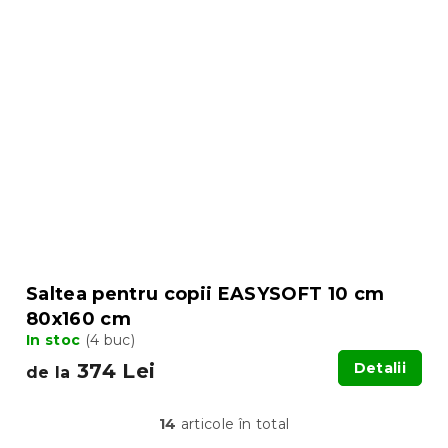
Saltea pentru copii EASYSOFT 10 cm
80x160 cm
In stoc
(4 buc)
374 Lei
Detalii
de la
14
articole în total
C