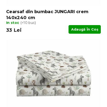
Cearsaf din bumbac JUNGARI crem
140x240 cm
In stoc
(>10 buc)
33 Lei
Adaugă În Coş