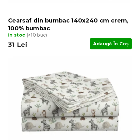
u
i
Cearsaf din bumbac 140x240 cm crem,
100% bumbac
In stoc
(>10 buc)
31 Lei
Adaugă În Coş