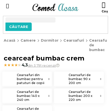
Treci
C
la
D
conținut
C
CĂUTARE
Acasă
Camere
Dormitor
Cearsafuri
Cearsafuri
de
bumbac
cearceaf bumbac crem
★★★★★
★★★★★
4,3
din 3 791 recenzii
Cearsafuri din
Cearsafuri de
bumbac pentru
bumbac 90 x
patuturi de copii
200 cm
Cearsafuri de
Cearsafuri de
bumbac 140 x
bumbac 200 x
240 cm
220 cm
Cearsafuri de