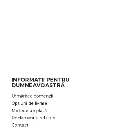
Cearsaf Je
roz deschis
In stoc
(>10 bu
45 Lei
S
u
b
INFORMAȚII PENTRU
s
DUMNEAVOASTRĂ
o
l
Urmărirea comenzii
Opțiuni de livrare
Metode de plată
Reclamații și retururi
Contact