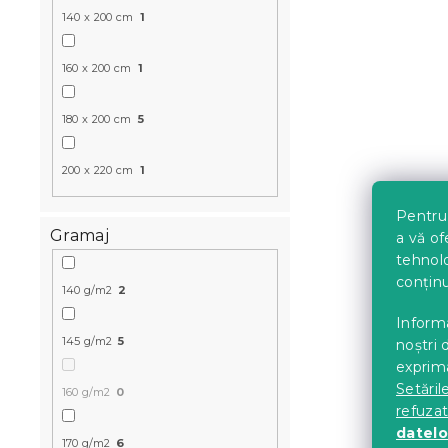
140 x 200 cm
1
160 x 200 cm
1
180 x 200 cm
5
200 x 220 cm
1
Cearsaf Jer
Pentru 
elastic cor
Gramaj
a vă of
tehnolo
In stoc
(>10 bu
conținu
140 g/m2
2
51 Lei
Informa
145 g/m2
5
noștri 
exprima
Setăril
160 g/m2
0
refuza
datelo
170 g/m2
6