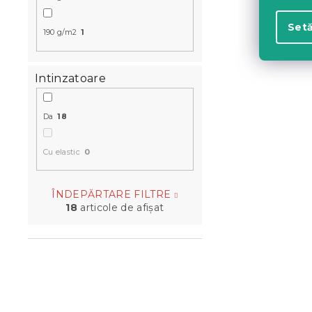
Setă
190 g/m2
1
Intinzatoare
Cearsaf din
Da
18
RETRO BIRD
cm
Cu elastic
0
In stoc
(>10 bu
30 Lei
ÎNDEPĂRTARE FILTRE
18
articole de afişat
Reduceri