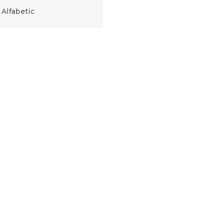
Alfabetic
Cearsaf din jerse roz-maro
roroz
90 x 200 cm
In stoc
(>10 buc)
28 Lei