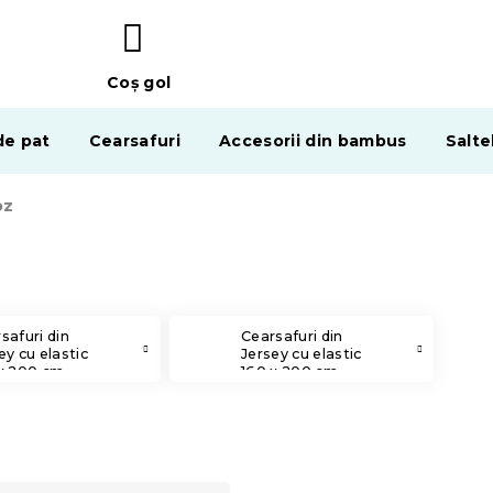
Coş gol
COŞ
DE
de pat
Cearsafuri
Accesorii din bambus
Salte
CUMPĂRĂTURI
oz
safuri din
Cearsafuri din
ey cu elastic
Jersey cu elastic
x 200 cm
160 x 200 cm