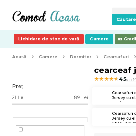
Treci
la
conținut
Căutar
Lichidare de stoc de vară
Camere
Grad
Acasă
Camere
Dormitor
Cearsafuri
B
cearceaf 
a
★★★★★
★★★★★
4,5
din 1
r
Preţ
ă
Cearsafuri 
l
21
Lei
89
Lei
Jersey cu el
a
pentru patu
copii
t
Cearsafuri 
e
Jersey cu el
r
180 x 200 
a
l