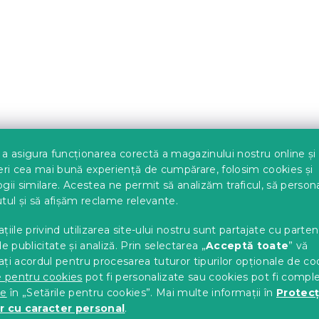
sey EXCLUSIVE cu
Cearsaf din bumbac jer
a asigura funcționarea corectă a magazinului nostru online și
al 140 x 200 cm
pentru patut copii roz 7
eri cea mai bună experiență de cumpărare, folosim cookies și
140 cm
gii similare. Acestea ne permit să analizăm traficul, să perso
c)
In stoc
(>10 buc)
tul și să afișăm reclame relevante.
29 Lei
țiile privind utilizarea site-ului nostru sunt partajate cu parten
de publicitate și analiză. Prin selectarea „
Acceptă toate
” vă
ți acordul pentru procesarea tuturor tipurilor opționale de co
e pentru cookies
pot fi personalizate sau cookies pot fi compl
te
în „Setările pentru cookies”. Mai multe informații în
Protecț
r cu caracter personal
.