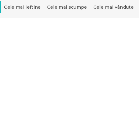
Cele mai ieftine
Cele mai scumpe
Cele mai vândute
Noutăți
 microfibra
Cearsaf din microfibra
OSAVIE roz vechi
PUMPKINS ROSAVIE sta
180x200 cm
ului 9.8.2026
Estimarea stocului 9.8.2026
39 Lei