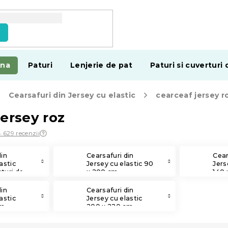
e
ina
Paturi
Lenjerie de pat
Paturi si cuverturi 
Cearsafuri din Jersey cu elastic
cearceaf jersey r
jersey roz
4 629 recenzii
din
Cearsafuri din
Cear
astic
Jersey cu elastic 90
Jers
turi de
x 200 cm
140 
din
Cearsafuri din
astic
Jersey cu elastic
cm
200 x 220 cm