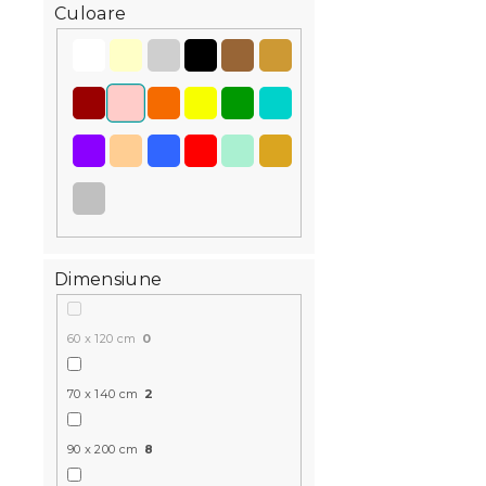
Culoare
Reduceri
Dimensiune
Cearsaf Jer
elastic cor
60 x 120 cm
0
In stoc
(>10 bu
68 Lei
70 x 140 cm
2
90 x 200 cm
8