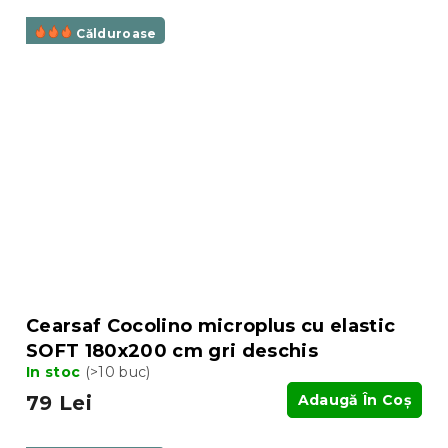
Călduroase
Cearsaf Cocolino microplus cu elastic
SOFT 180x200 cm gri deschis
In stoc
(>10 buc)
79 Lei
Adaugă În Coş