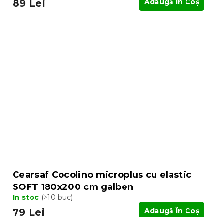
89 Lei
Adaugă În Coş
Cearsaf Cocolino microplus cu elastic
SOFT 180x200 cm galben
In stoc
(>10 buc)
79 Lei
Adaugă În Coş