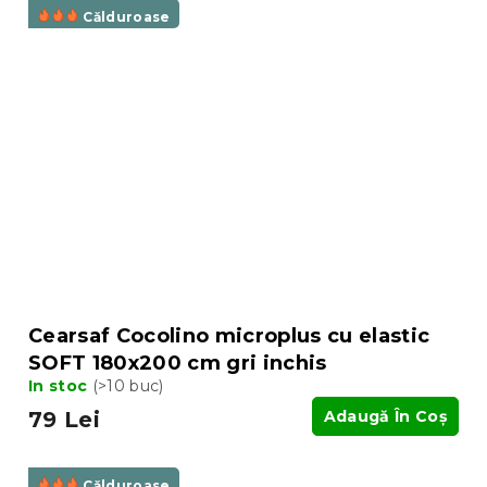
Călduroase
Cearsaf Cocolino microplus cu elastic
SOFT 180x200 cm gri inchis
In stoc
(>10 buc)
79 Lei
Adaugă În Coş
Călduroase