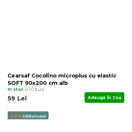
Cearsaf Cocolino microplus cu elastic
SOFT 90x200 cm alb
In stoc
(>10 buc)
59 Lei
Adaugă În Coş
Călduroase