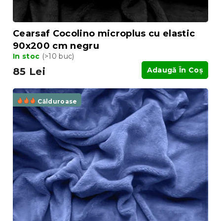
Cearsaf Cocolino microplus cu elastic
90x200 cm negru
In stoc
(>10 buc)
85 Lei
Adaugă În Coş
Călduroase