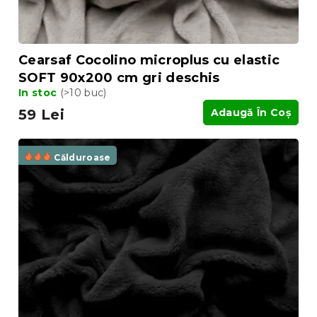
e
l
u
i
Cearsaf Cocolino microplus cu elastic
SOFT 90x200 cm gri deschis
In stoc
(>10 buc)
59 Lei
Adaugă În Coş
Călduroase