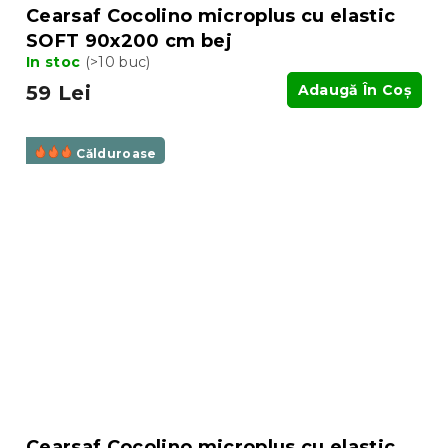
Cearsaf Cocolino microplus cu elastic
SOFT 90x200 cm bej
In stoc
(>10 buc)
59 Lei
Adaugă În Coş
Călduroase
Cearsaf Cocolino microplus cu elastic