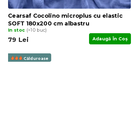
Cearsaf Cocolino microplus cu elastic
SOFT 180x200 cm albastru
In stoc
(>10 buc)
79 Lei
Adaugă În Coş
Călduroase