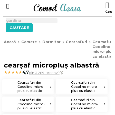
Treci
C
la
D
conținut
C
CĂUTARE
Acasă
Camere
Dormitor
Cearsafuri
Cearsafuri
Cocolino
micro-plus
cu elastic
cearșaf micropluș albastră
★★★★★
★★★★★
4,7
din 3 289 recenzii
Cearsafuri din
Cearsafuri din
Cocolino micro-
Cocolino micro-
plus cu elastic
plus cu elastic
90 x 200 cm
140 x 200 cm
Cearsafuri din
Cearsafuri din
Cocolino micro-
Cocolino micro-
plus cu elastic
plus cu elastic
160 x 200 cm
180 x 200 cm