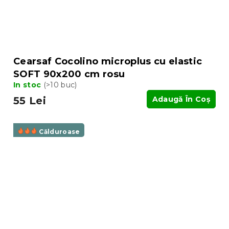
Cearsaf Cocolino microplus cu elastic
SOFT 90x200 cm rosu
In stoc
(>10 buc)
55 Lei
Adaugă În Coş
Călduroase