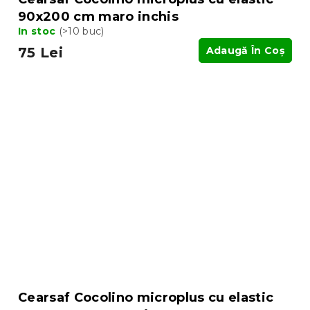
90x200 cm maro inchis
In stoc
(>10 buc)
75 Lei
Adaugă În Coş
Cearsaf Cocolino microplus cu elastic