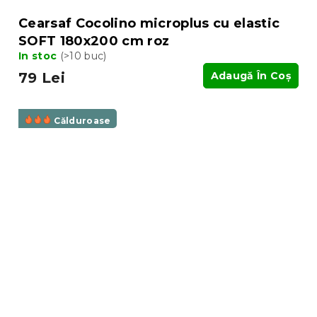
Cearsaf Cocolino microplus cu elastic
SOFT 180x200 cm roz
In stoc
(>10 buc)
79 Lei
Adaugă În Coş
Călduroase