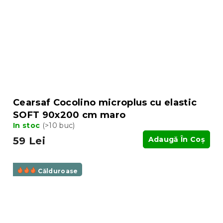
Cearsaf Cocolino microplus cu elastic
SOFT 90x200 cm maro
In stoc
(>10 buc)
59 Lei
Adaugă În Coş
Călduroase