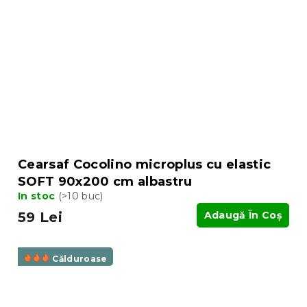
Cearsaf Cocolino microplus cu elastic
SOFT 90x200 cm albastru
In stoc
(>10 buc)
59 Lei
Adaugă În Coş
Călduroase