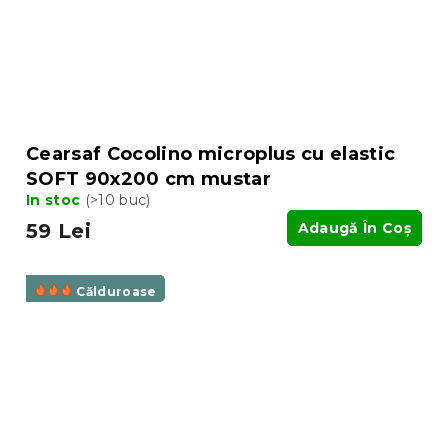
Cearsaf Cocolino microplus cu elastic
SOFT 90x200 cm mustar
In stoc
(>10 buc)
59 Lei
Adaugă În Coş
Călduroase