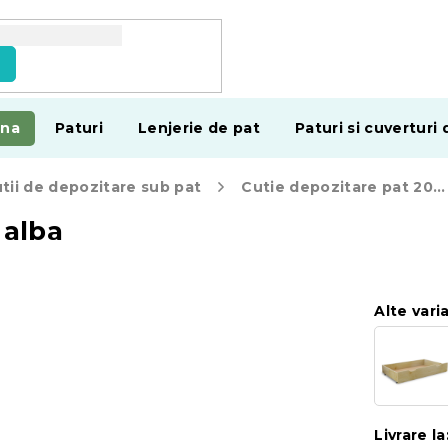
e
ina
Paturi
Lenjerie de pat
Paturi si cuverturi 
tii de depozitare sub pat
Cutie depozitare pat 200 cm, alba
 alba
Alte vari
Livrare la