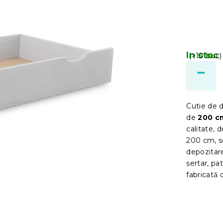
In stoc
(>10 buc)
Cutie de 
de
200 c
calitate, 
200 cm, se
depozitar
sertar, pat
fabricată 