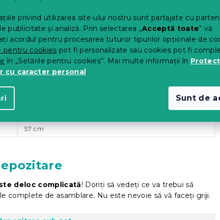
țiile privind utilizarea site-ului nostru sunt partajate cu parten
P
de publicitate și analiză. Prin selectarea „
Acceptă toate
” vă
ți acordul pentru procesarea tuturor tipurilor opționale de co
e pentru cookies
pot fi personalizate sau cookies pot fi compl
te
în „Setările pentru cookies”. Mai multe informații în
Protecț
r cu caracter personal
.
Sunt de a
ri
200 cm
17 cm
57 cm
depozitare
ste deloc complicată
! Doriți să vedeți ce va trebui să
nile complete de asamblare. Nu este nevoie să vă faceți griji.