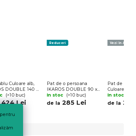
Reduceri
Vezi în AR ❖
blu Culoare alb,
Pat de o persoana
Pat de o pe
S DOUBLE 140 x
IKAROS DOUBLE 90 x
Culoare alb,
cm
oc
(>10 buc)
200 cm, alb/stejar trufa
In stoc
(>10 buc)
x 200 cm
In stoc
(>10
424 Lei
285 Lei
285 
de la
de la
 pentru
nalizăm