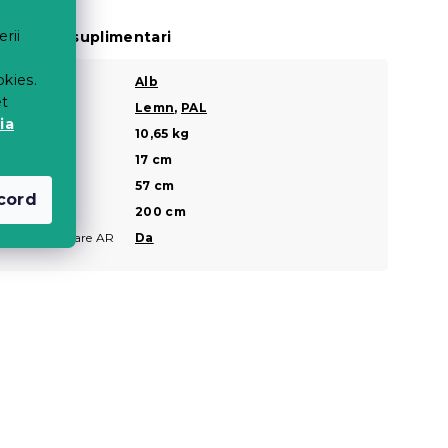
erii
arametri suplimentari
okies.
Culoare
Alb
et
Material
Lemn
,
PAL
ia
Greutate
10,65 kg
Inaltime
17 cm
Adancime
57 cm
cord
Lungime
200 cm
Vizualizare AR
Da
?