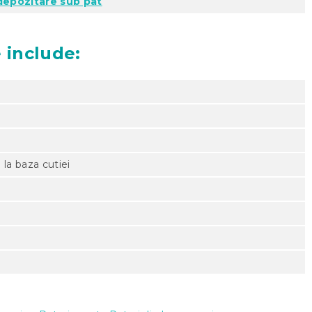
 depozitare sub pat
 include:
 la baza cutiei