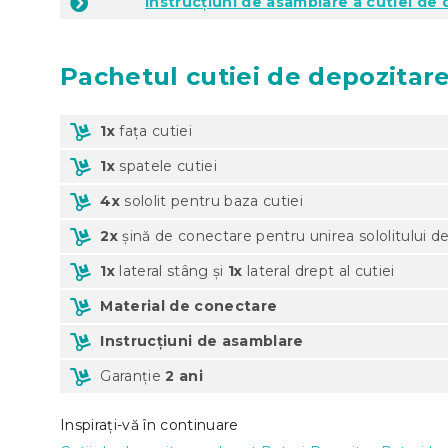
Instrucțiuni de asamblare a cutiei de
Pachetul
cutiei de depozitare
1x
fața cutiei
1x
spatele cutiei
4x
sololit pentru baza cutiei
2x
șină de conectare pentru unirea sololitului de
1x
lateral stâng și
1x
lateral drept al cutiei
Material de conectare
Instrucțiuni de asamblare
Garanție
2 ani
Inspirați-vă în continuare