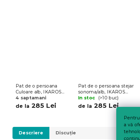
Pat de o persoana
Pat de o persoana stejar
Culoare alb, IKAROS
sonoma/alb, IKAROS
DOUBLE 90 x 200 cm
4 saptamani
DOUBLE 90 x 200 cm
In stoc
(>10 buc)
285 Lei
285 Lei
de la
de la
Pentru 
a vă of
tehnolo
Descriere
Discuţie
conținu