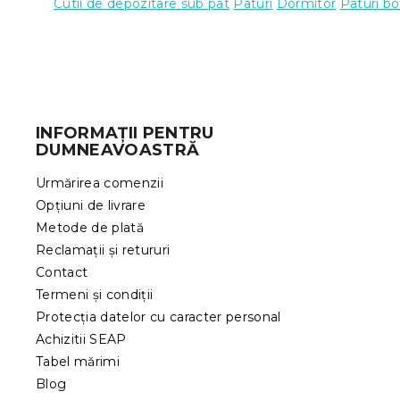
Cutii de depozitare sub pat
Paturi
Dormitor
Paturi bo
S
u
b
INFORMAȚII PENTRU
s
DUMNEAVOASTRĂ
o
l
Urmărirea comenzii
Opțiuni de livrare
Metode de plată
Reclamații și retururi
Contact
Termeni și condiții
Protecția datelor cu caracter personal
Achizitii SEAP
Tabel mărimi
Blog