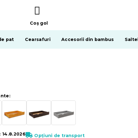
Coş gol
COŞ
DE
de pat
Cearsafuri
Accesorii din bambus
Salte
CUMPĂRĂTURI
ante:
:
14.8.2026
Opțiuni de transport