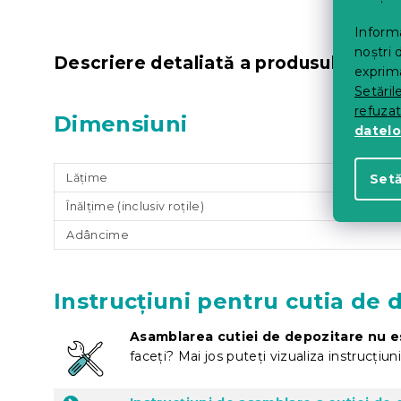
Informa
noștri 
Descriere detaliată a produsului
exprima
Setăril
refuza
Dimensiuni
datelo
Setă
Lățime
Înălțime (inclusiv roțile)
Adâncime
Instrucțiuni pentru cutia de 
Asamblarea cutiei de depozitare nu e
faceți? Mai jos puteți vizualiza instrucțiu