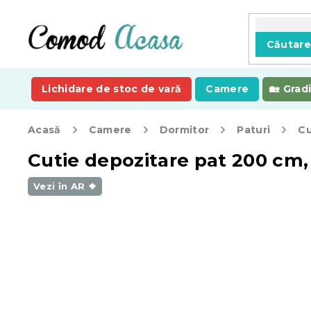
Treci
la
conținut
Căutar
Lichidare de stoc de vară
Camere
Grad
Acasă
Camere
Dormitor
Paturi
Cu
Cutie depozitare pat 200 cm,
Vezi în AR ❖