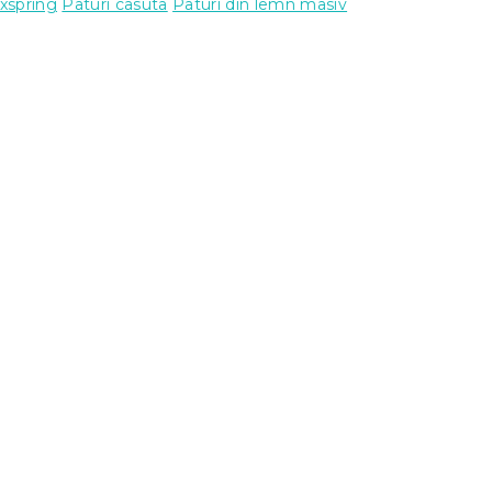
xspring
Paturi casuta
Paturi din lemn masiv