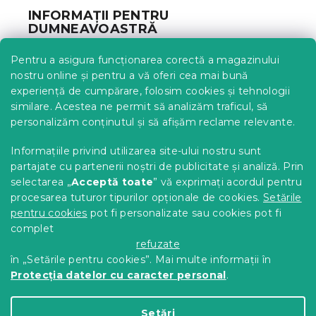
b
INFORMAȚII PENTRU
s
DUMNEAVOASTRĂ
o
l
Urmărirea comenzii
Pentru a asigura funcționarea corectă a magazinului
Opțiuni de livrare
nostru online și pentru a vă oferi cea mai bună
Metode de plată
experiență de cumpărare, folosim cookies și tehnologii
similare. Acestea ne permit să analizăm traficul, să
Reclamații și retururi
personalizăm conținutul și să afișăm reclame relevante.
Contact
Termeni și condiții
Informațiile privind utilizarea site-ului nostru sunt
Protecția datelor cu caracter personal
partajate cu partenerii noștri de publicitate și analiză. Prin
Achizitii SEAP
selectarea „
Acceptă toate
” vă exprimați acordul pentru
Tabel mărimi
procesarea tuturor tipurilor opționale de cookies.
Setările
pentru cookies
pot fi personalizate sau cookies pot fi
Blog
complet
Pentru parteneri
refuzate
în „Setările pentru cookies”. Mai multe informații în
Protecția datelor cu caracter personal
.
Creat de Shoptet Premium
Setări