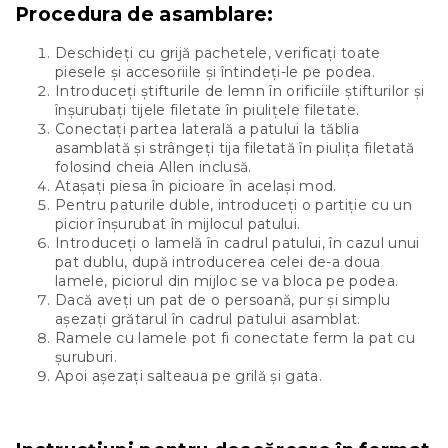
Procedura de asamblare:
Deschideți cu grijă pachetele, verificați toate
piesele și accesoriile și întindeți-le pe podea.
Introduceți știfturile de lemn în orificiile știfturilor și
înșurubați tijele filetate în piulițele filetate.
Conectați partea laterală a patului la tăblia
asamblată și strângeți tija filetată în piulița filetată
folosind cheia Allen inclusă.
Atașați piesa în picioare în același mod.
Pentru paturile duble, introduceți o partiție cu un
picior înșurubat în mijlocul patului.
Introduceți o lamelă în cadrul patului, în cazul unui
pat dublu, după introducerea celei de-a doua
lamele, piciorul din mijloc se va bloca pe podea.
Dacă aveți un pat de o persoană, pur și simplu
așezați grătarul în cadrul patului asamblat.
Ramele cu lamele pot fi conectate ferm la pat cu
șuruburi.
Apoi așezați salteaua pe grilă și gata.