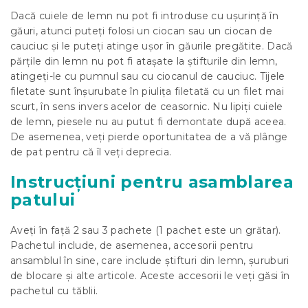
Dacă cuiele de lemn nu pot fi introduse cu ușurință în
găuri, atunci puteți folosi un ciocan sau un ciocan de
cauciuc și le puteți atinge ușor în găurile pregătite. Dacă
părțile din lemn nu pot fi atașate la știfturile din lemn,
atingeți-le cu pumnul sau cu ciocanul de cauciuc. Tijele
filetate sunt înșurubate în piulița filetată cu un filet mai
scurt, în sens invers acelor de ceasornic. Nu lipiți cuiele
de lemn, piesele nu au putut fi demontate după aceea.
De asemenea, veți pierde oportunitatea de a vă plânge
de pat pentru că îl veți deprecia.
Instrucțiuni pentru asamblarea
patului
Aveți în față 2 sau 3 pachete (1 pachet este un grătar).
Pachetul include, de asemenea, accesorii pentru
ansamblul în sine, care include știfturi din lemn, șuruburi
de blocare și alte articole. Aceste accesorii le veți găsi în
pachetul cu tăblii.