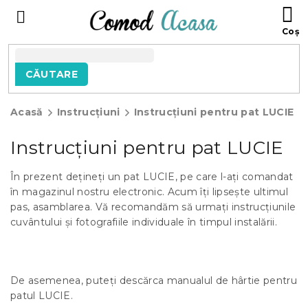
Treci
C
la
D
conținut
C
CĂUTARE
Acasă
Instrucțiuni
Instrucțiuni pentru pat LUCIE
Instrucțiuni pentru pat LUCIE
În prezent dețineți un pat LUCIE, pe care l-ați comandat
în magazinul nostru electronic. Acum îți lipsește ultimul
pas, asamblarea. Vă recomandăm să urmați instrucțiunile
cuvântului și fotografiile individuale în timpul instalării.
De asemenea, puteți descărca manualul de hârtie pentru
patul LUCIE.