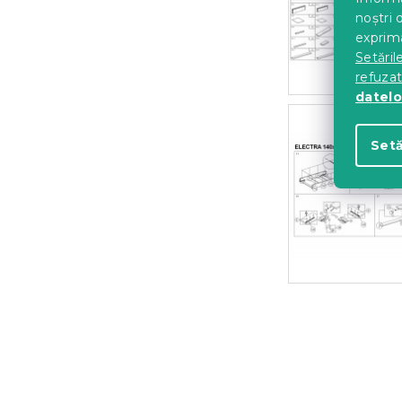
noștri 
exprima
Setăril
refuza
datelo
Setă