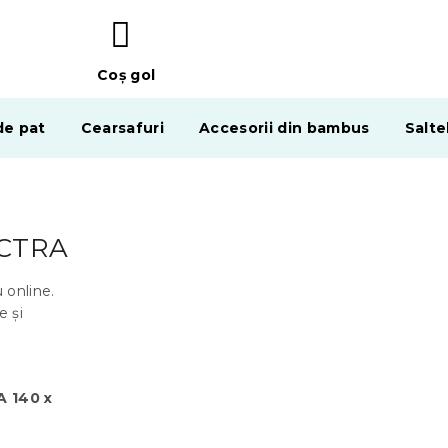
Coş gol
COŞ
DE
de pat
Cearsafuri
Accesorii din bambus
Salte
CUMPĂRĂTURI
ECTRA
 online.
e și
A 140 x