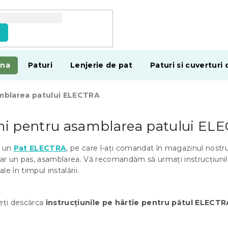
e
ina
Paturi
Lenjerie de pat
Paturi si cuverturi 
amblarea patului ELECTRA
uni pentru asamblarea patului EL
i un
Pat ELECTRA
, pe care l-ați comandat în magazinul nostru
r un pas, asamblarea. Vă recomandăm să urmați instrucțiunil
ale în timpul instalării.
eți descărca
instrucțiunile pe hârtie pentru pătul ELECTR