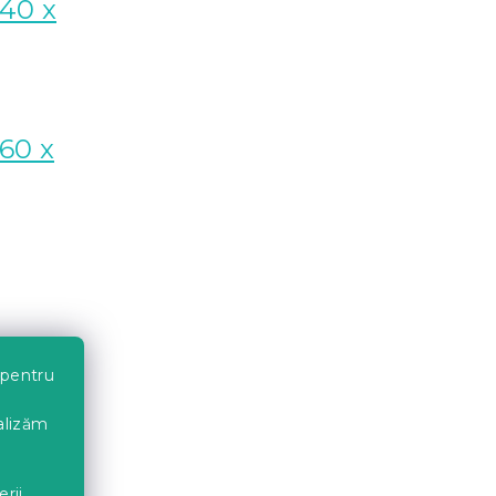
140 x
60 x
 pentru
nalizăm
erii