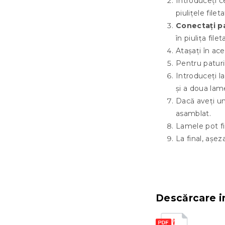
Introduceți ce
piulițele fileta
Conectați pa
în piulița fil
Atașați în ace
Pentru paturil
Introduceți la
și a doua lame
Dacă aveți un
asamblat.
Lamele pot fi
La final, așez
Descărcare in