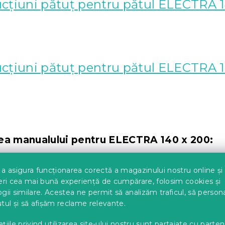
ucțiuni pătuț pentru pătul ELECTRA 
ucțiuni pătuț pentru pătul ELECTRA 1
rea manualului pentru ELECTRA 140 x 200:
a asigura funcționarea corectă a magazinului nostru online și
eri cea mai bună experiență de cumpărare, folosim cookies și
gii similare. Acestea ne permit să analizăm traficul, să perso
tul și să afișăm reclame relevante.
țiile privind utilizarea site-ului nostru sunt partajate cu parten