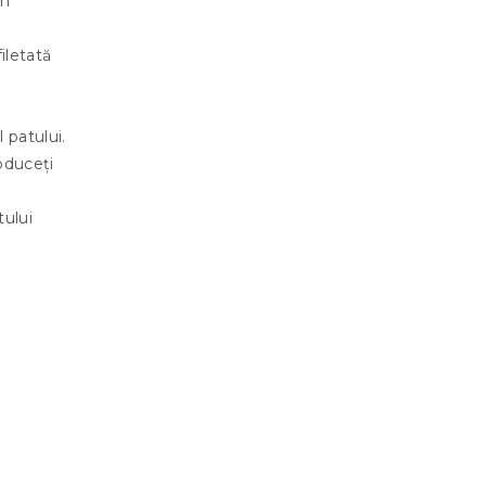
în
filetată
 patului.
roduceți
tului