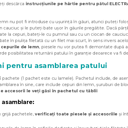
eți descărca
instrucțiunile pe hârtie pentru pătul ELECTR
emn nu pot fi introduse cu ușurință în găuri, atunci puteți folo
n cauciuc și le puteți bate ușor în găurile pregătite. Dacă părți
ate la cepuri, bateți-le cu pumnul sau cu un ciocan de cauciuc.
bate în piulița filetată cu un filet mai scurt, în sens invers acel
i cepurile de lemn
, piesele nu vor putea fi demontate după 
de posibilitatea returnării patului în garanție deoarece va fi de
ni pentru asamblarea patului
u 3 pachete (1 pachet este cu lamele). Pachetul include, de as
amblarea în sine, care include cepuri din lemn, șuruburi de blo
e accesorii le veți găsi în pachetul cu tăblii
 asamblare:
 grijă pachetele,
verificați toate piesele și accesoriile
și în