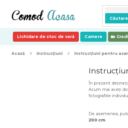
Treci
la
conținut
Căutar
Lichidare de stoc de vară
Camere
Grad
Acasă
Instrucțiuni
Instrucțiuni pentru as
B
Instrucți
a
r
ă
În prezent dețineț
l
Acum mai aveți doa
a
fotografiile individu
t
e
De asemenea, put
r
200 cm
.
a
l