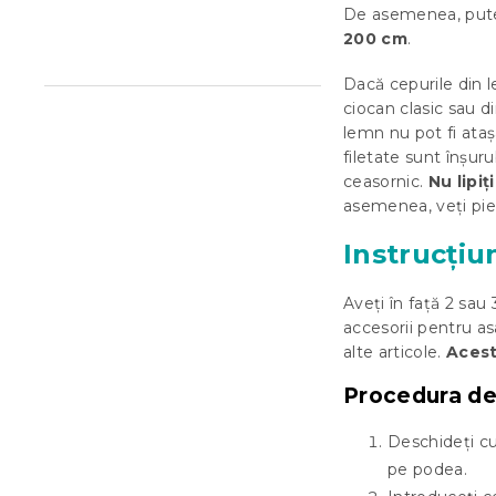
De asemenea, put
ă
200 cm
.
Dacă cepurile din l
ciocan clasic sau di
lemn nu pot fi ataș
filetate sunt înșuru
ceasornic.
Nu lipiț
asemenea, veți pier
Instrucțiu
Aveți în față 2 sa
accesorii pentru as
alte articole.
Acest
Procedura de
Deschideți cu
pe podea.