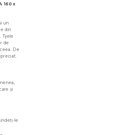
A 160 x
si un
le din
 Tijele
or de
aceea. De
preciat.
emenea,
care și
tindeți-le