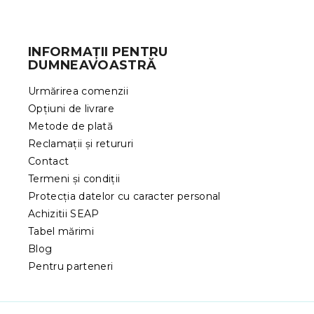
S
u
b
INFORMAȚII PENTRU
s
DUMNEAVOASTRĂ
o
l
Urmărirea comenzii
Opțiuni de livrare
Metode de plată
Reclamații și retururi
Contact
Termeni și condiții
Protecția datelor cu caracter personal
Achizitii SEAP
Tabel mărimi
Blog
Pentru parteneri