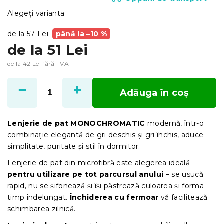
Alegeţi varianta
de la 57 Lei
până la –10 %
de la
51 Lei
de la
42 Lei
fără TVA
Evaluare
preţ:
Adăuga în coş
Lenjerie de pat MONOCHROMATIC
modernă, într-o
combinație elegantă de gri deschis și gri închis, aduce
simplitate, puritate și stil în dormitor.
Lenjerie de pat din microfibră este alegerea ideală
pentru utilizare pe tot parcursul anului
– se usucă
rapid, nu se șifonează și își păstrează culoarea și forma
timp îndelungat.
Închiderea cu fermoar
vă facilitează
schimbarea zilnică.