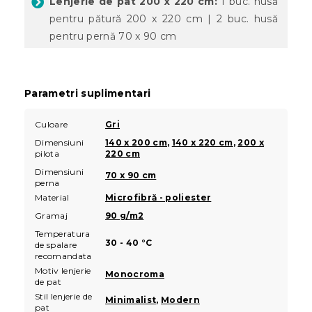
Lenjerie de pat 200 x 220 cm:
1 buc. husă
pentru pătură 200 x 220 cm | 2 buc. husă
pentru pernă 70 x 90 cm
Parametri suplimentari
Culoare
Gri
Dimensiuni
140 x 200 cm
,
140 x 220 cm
,
200 x
pilota
220 cm
Dimensiuni
70 x 90 cm
perna
Material
Microfibră - poliester
Gramaj
90 g/m2
Temperatura
30 - 40 °C
de spalare
recomandata
Motiv lenjerie
Monocroma
de pat
Stil lenjerie de
Minimalist
,
Modern
pat