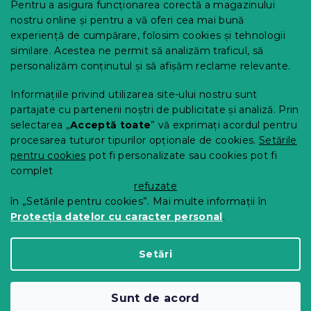
Pentru a asigura funcționarea corectă a magazinului
Opțiuni de livrare
nostru online și pentru a vă oferi cea mai bună
Metode de plată
experiență de cumpărare, folosim cookies și tehnologii
similare. Acestea ne permit să analizăm traficul, să
Reclamații și retururi
personalizăm conținutul și să afișăm reclame relevante.
Contact
Termeni și condiții
Informațiile privind utilizarea site-ului nostru sunt
Protecția datelor cu caracter personal
partajate cu partenerii noștri de publicitate și analiză. Prin
Achizitii SEAP
selectarea „
Acceptă toate
” vă exprimați acordul pentru
Tabel mărimi
procesarea tuturor tipurilor opționale de cookies.
Setările
pentru cookies
pot fi personalizate sau cookies pot fi
Blog
complet
Pentru parteneri
refuzate
în „Setările pentru cookies”. Mai multe informații în
Protecția datelor cu caracter personal
.
Creat de Shoptet Premium
Setări
Drepturi de autor 2026
Comod Acasa
. Toate
Sunt de acord
drepturile rezervate.
Editați setările cookie-urilor