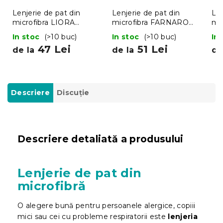
Lenjerie de pat din
Lenjerie de pat din
Len
microfibra LIORA
microfibra FARNARO
mic
albastru
albastru
In stoc
(>10 buc)
In stoc
(>10 buc)
In
47 Lei
51 Lei
de la
de la
de
Descriere
Discuţie
Descriere detaliată a produsului
Lenjerie de pat din
microfibră
O alegere bună pentru persoanele alergice, copiii
mici sau cei cu probleme respiratorii este
lenjeria