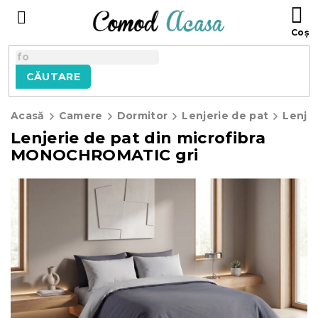
Treci
C
la
D
conținut
C
CĂUTARE
Acasă
Camere
Dormitor
Lenjerie de pat
Lenjer
Lenjerie de pat din microfibra
MONOCHROMATIC gri