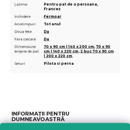
Latime
Pentru pat de o persoana,
Francez
Inchidere
Fermoar
Anotimpuri
Tot anul
Doua fete
Da
Fara calcare
Da
Dimensiune
70 x 90 cm | 140 x 200 cm
,
70 x 90
lenjerie de pat
cm | 140 x 220 cm
,
2 buc 70 x 90 cm
| 200 x 220 cm
Seturi
Pilota si perna
S
u
b
INFORMAȚII PENTRU
s
DUMNEAVOASTRĂ
o
l
Urmărirea comenzii