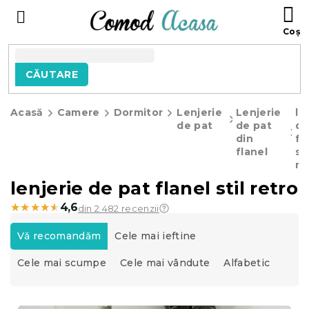
Treci
C
la
D
conținut
C
CĂUTARE
Acasă
Camere
Dormitor
Lenjerie
Lenjerie
le
de pat
de pat
de
din
fl
flanel
sti
re
lenjerie de pat flanel stil retro
★★★★★
★★★★★
4,6
din 2 482 recenzii
S
e
Vă recomandăm
Cele mai ieftine
l
Cele mai scumpe
Cele mai vândute
Alfabetic
e
c
t
L