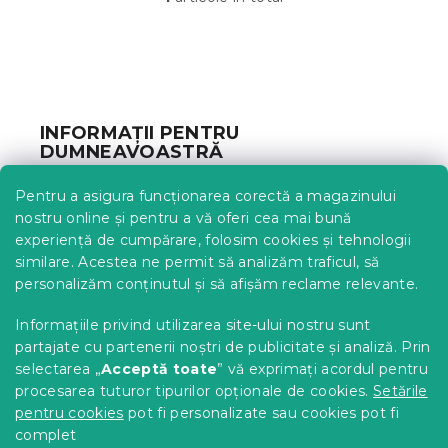
C
o
n
t
S
r
u
o
b
l
INFORMAȚII PENTRU
u
s
DUMNEAVOASTRĂ
l
o
l
l
Urmărirea comenzii
i
Pentru a asigura funcționarea corectă a magazinului
s
Opțiuni de livrare
nostru online și pentru a vă oferi cea mai bună
t
Metode de plată
experiență de cumpărare, folosim cookies și tehnologii
ă
similare. Acestea ne permit să analizăm traficul, să
Reclamații și retururi
r
personalizăm conținutul și să afișăm reclame relevante.
i
Contact
l
Termeni și condiții
Informațiile privind utilizarea site-ului nostru sunt
o
Protecția datelor cu caracter personal
r
partajate cu partenerii noștri de publicitate și analiză. Prin
Achizitii SEAP
selectarea „
Acceptă toate
” vă exprimați acordul pentru
Tabel mărimi
procesarea tuturor tipurilor opționale de cookies.
Setările
pentru cookies
pot fi personalizate sau cookies pot fi
Blog
complet
Pentru parteneri