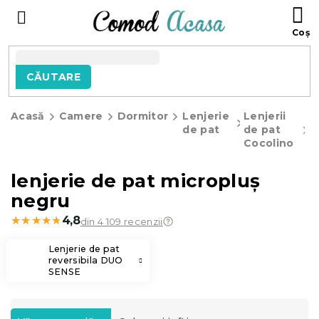
Treci
C
la
D
conținut
C
CĂUTARE
Acasă
Camere
Dormitor
Lenjerie
Lenjerii
le
de pat
de pat
d
Cocolino
m
n
lenjerie de pat micropluș
negru
★★★★★
★★★★★
4,8
din 4 109 recenzii
Lenjerie de pat
reversibila DUO
SENSE
S