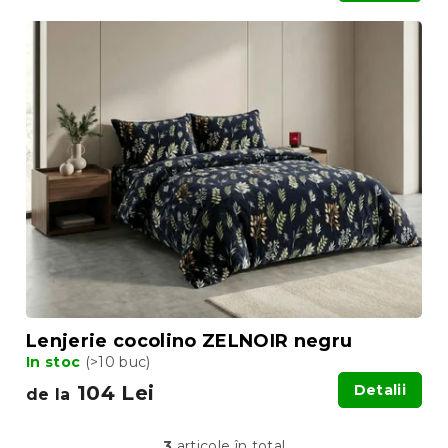
Lenjerie cocolino ZELNOIR negru
In stoc
(>10 buc)
104 Lei
Detalii
de la
3
articole în total