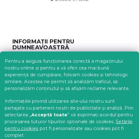
C
o
n
t
S
r
u
o
b
l
INFORMAȚII PENTRU
u
s
DUMNEAVOASTRĂ
l
o
l
l
Urmărirea comenzii
i
Pentru a asigura funcționarea corectă a magazinului
s
Opțiuni de livrare
nostru online și pentru a vă oferi cea mai bună
t
Metode de plată
experiență de cumpărare, folosim cookies și tehnologii
ă
similare. Acestea ne permit să analizăm traficul, să
Reclamații și retururi
r
personalizăm conținutul și să afișăm reclame relevante.
i
Contact
l
Termeni și condiții
Informațiile privind utilizarea site-ului nostru sunt
o
Protecția datelor cu caracter personal
r
partajate cu partenerii noștri de publicitate și analiză. Prin
Achizitii SEAP
selectarea „
Acceptă toate
” vă exprimați acordul pentru
Tabel mărimi
procesarea tuturor tipurilor opționale de cookies.
Setările
pentru cookies
pot fi personalizate sau cookies pot fi
Blog
complet
Pentru parteneri