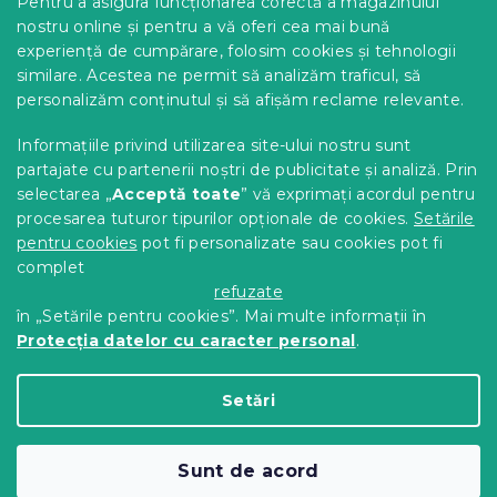
i
Pentru a asigura funcționarea corectă a magazinului
s
Opțiuni de livrare
nostru online și pentru a vă oferi cea mai bună
t
Metode de plată
experiență de cumpărare, folosim cookies și tehnologii
ă
similare. Acestea ne permit să analizăm traficul, să
Reclamații și retururi
r
personalizăm conținutul și să afișăm reclame relevante.
i
Contact
l
Termeni și condiții
Informațiile privind utilizarea site-ului nostru sunt
o
Protecția datelor cu caracter personal
r
partajate cu partenerii noștri de publicitate și analiză. Prin
Achizitii SEAP
selectarea „
Acceptă toate
” vă exprimați acordul pentru
Tabel mărimi
procesarea tuturor tipurilor opționale de cookies.
Setările
pentru cookies
pot fi personalizate sau cookies pot fi
Blog
complet
Pentru parteneri
refuzate
în „Setările pentru cookies”. Mai multe informații în
Protecția datelor cu caracter personal
.
Creat de Shoptet Premium
Setări
Drepturi de autor 2026
Comod Acasa
. Toate
Sunt de acord
drepturile rezervate.
Editați setările cookie-urilor