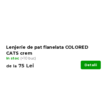
Lenjerie de pat flanelata COLORED
CATS crem
In stoc
(>10 buc)
75 Lei
Detalii
de la