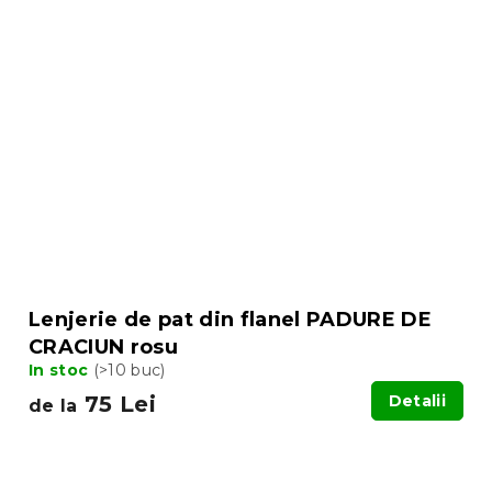
Lenjerie de pat din flanel PADURE DE
CRACIUN rosu
In stoc
(>10 buc)
75 Lei
Detalii
de la