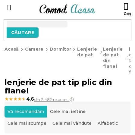
Treci
C
la
D
conținut
C
CĂUTARE
Acasă
Camere
Dormitor
Lenjerie
Lenjerie
le
de pat
de pat
de
din
ti
flanel
di
fl
lenjerie de pat tip plic din
flanel
★★★★★
★★★★★
4,6
din 2 482 recenzii
S
e
Vă recomandăm
Cele mai ieftine
l
Cele mai scumpe
Cele mai vândute
Alfabetic
e
c