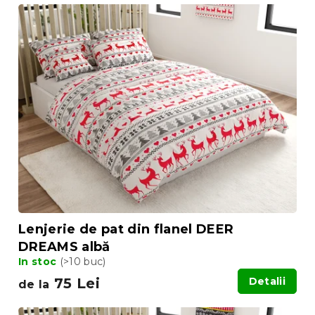
Lenjerie de pat din flanel DEER
DREAMS albă
In stoc
(>10 buc)
75 Lei
Detalii
de la