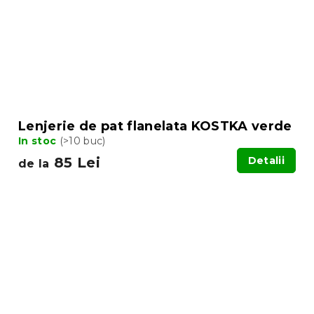
Lenjerie de pat flanelata KOSTKA verde
In stoc
(>10 buc)
85 Lei
Detalii
de la