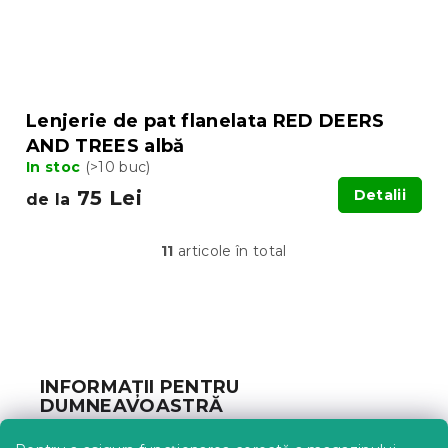
Lenjerie de pat flanelata RED DEERS
AND TREES albă
In stoc
(>10 buc)
75 Lei
Detalii
de la
11
articole în total
C
o
n
t
S
r
u
o
b
l
INFORMAȚII PENTRU
u
s
DUMNEAVOASTRĂ
l
o
l
l
Urmărirea comenzii