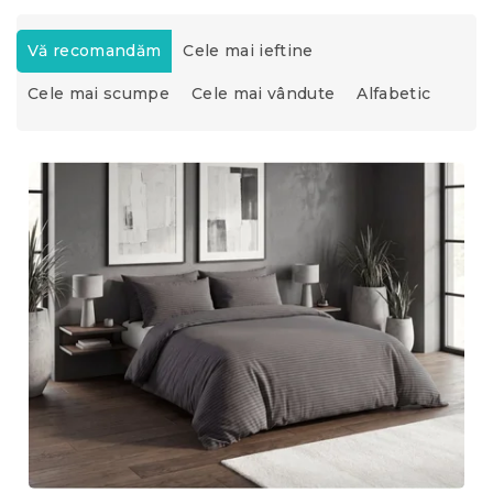
S
e
Vă recomandăm
Cele mai ieftine
l
Cele mai scumpe
Cele mai vândute
Alfabetic
e
c
t
L
a
i
r
s
e
t
a
ă
p
p
r
r
o
o
d
d
u
u
s
s
u
e
l
u
i