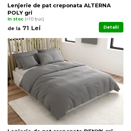
Lenjerie de pat creponata ALTERNA
POLY gri
In stoc
(>10 buc)
71 Lei
Detalii
de la