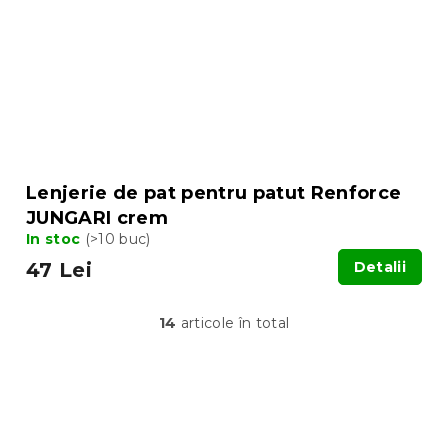
Lenjerie de pat pentru patut Renforce
JUNGARI crem
In stoc
(>10 buc)
47 Lei
Detalii
14
articole în total
C
o
n
t
S
r
u
o
b
l