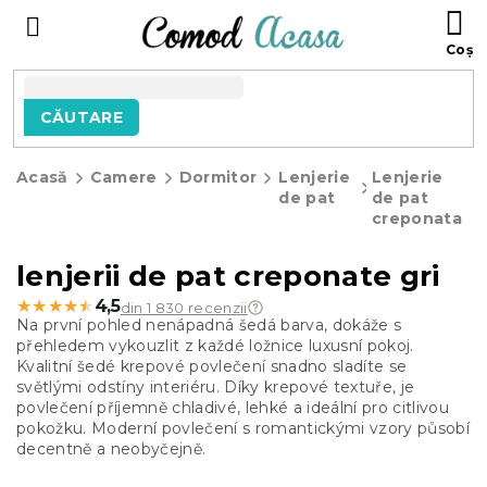
Treci
C
la
D
conținut
C
CĂUTARE
Acasă
Camere
Dormitor
Lenjerie
Lenjerie
de pat
de pat
creponata
lenjerii de pat creponate gri
★★★★★
★★★★★
4,5
din 1 830 recenzii
Na první pohled nenápadná šedá barva, dokáže s
přehledem vykouzlit z každé ložnice luxusní pokoj.
Kvalitní šedé krepové povlečení snadno sladíte se
světlými odstíny interiéru. Díky krepové textuře, je
povlečení příjemně chladivé, lehké a ideální pro citlivou
pokožku. Moderní povlečení s romantickými vzory působí
decentně a neobyčejně.