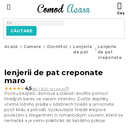
Treci
C
la
D
conținut
C
CĂUTARE
Acasă
Camere
Dormitor
Lenjerie
Lenjerie
de pat
de pat
creponata
lenjerii de pat creponate
maro
★★★★★
★★★★★
4,5
din 1 830 recenzii
Pocitu bezpečí, domova a stálosti docílíte pomocí
hnědých barev ve vašem interiéru. Zvolte doplňky
včetně ložního prádla v odstínech hnědé a umocněte
pocit klidu a pohodlí. Vyzkoušejte hnědé krepové
povlečení s elegantním či romantickým vzorem, které se
nemačká a je velmi praktické do každého pokoje.