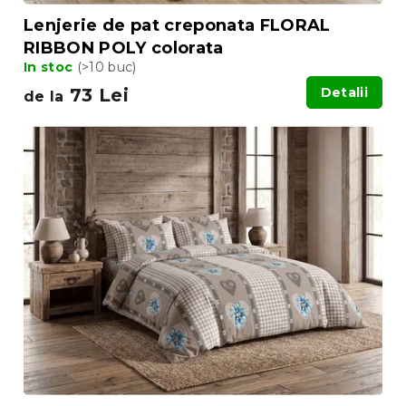
i
Lenjerie de pat creponata FLORAL
RIBBON POLY colorata
In stoc
(>10 buc)
73 Lei
Detalii
de la