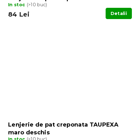
In stoc
(>10 buc)
84 Lei
Detalii
Lenjerie de pat creponata TAUPEXA
maro deschis
In stoc
(>10 buc)