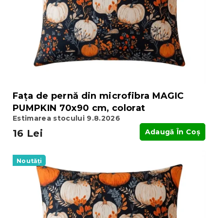
r
o
o
d
d
u
u
s
s
u
e
l
u
i
Fața de pernă din microfibra MAGIC
PUMPKIN 70x90 cm, colorat
Estimarea stocului 9.8.2026
16 Lei
Adaugă În Coş
Noutăți