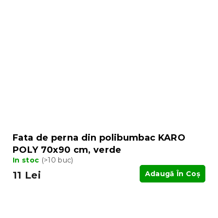
Fata de perna din polibumbac KARO
POLY 70x90 cm, verde
In stoc
(>10 buc)
11 Lei
Adaugă În Coş