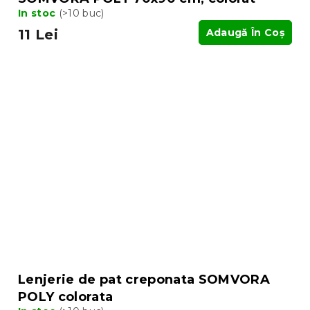
In stoc
(>10 buc)
11 Lei
Adaugă În Coş
Lenjerie de pat creponata SOMVORA
POLY colorata