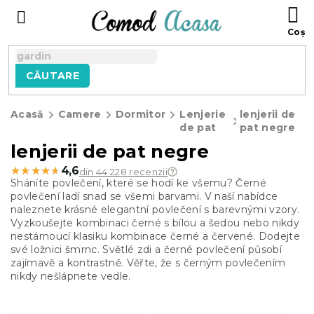
Treci
C
la
D
conținut
C
CĂUTARE
Acasă
Camere
Dormitor
Lenjerie
lenjerii de
de pat
pat negre
lenjerii de pat negre
★★★★★
★★★★★
4,6
din 44 228 recenzii
Sháníte povlečení, které se hodí ke všemu? Černé
povlečení ladí snad se všemi barvami. V naší nabídce
naleznete krásné elegantní povlečení s barevnými vzory.
Vyzkoušejte kombinaci černé s bílou a šedou nebo nikdy
nestárnoucí klasiku kombinace černé a červené. Dodejte
své ložnici šmrnc. Světlé zdi a černé povlečení působí
zajímavě a kontrastně. Věřte, že s černým povlečením
nikdy nešlápnete vedle.