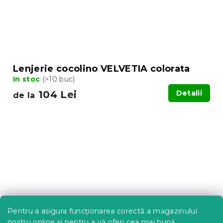
Lenjerie cocolino VELVETIA colorata
In stoc
(>10 buc)
104 Lei
Detalii
de la
Pentru a asigura funcționarea corectă a magazinului
nostru online și pentru a vă oferi cea mai bună