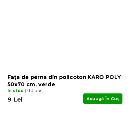
Fața de perna din policoton KARO POLY
50x70 cm, verde
In stoc
(>10 buc)
9 Lei
Adaugă În Coş