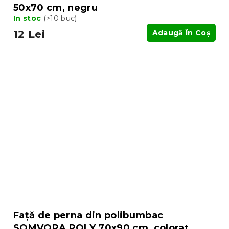
50x70 cm, negru
In stoc
(>10 buc)
12 Lei
Adaugă În Coş
Față de perna din polibumbac
SOMVORA POLY 70x90 cm, colorat