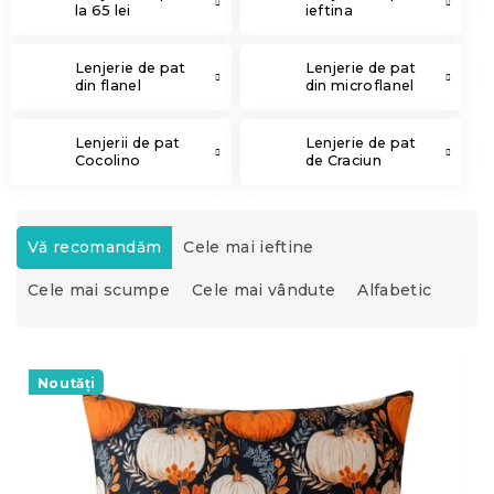
la 65 lei
ieftina
Lenjerie de pat
Lenjerie de pat
din flanel
din microflanel
Lenjerii de pat
Lenjerie de pat
Cocolino
de Craciun
S
e
Vă recomandăm
Cele mai ieftine
l
Cele mai scumpe
Cele mai vândute
Alfabetic
e
c
t
L
a
i
Noutăți
r
s
e
t
a
ă
p
p
r