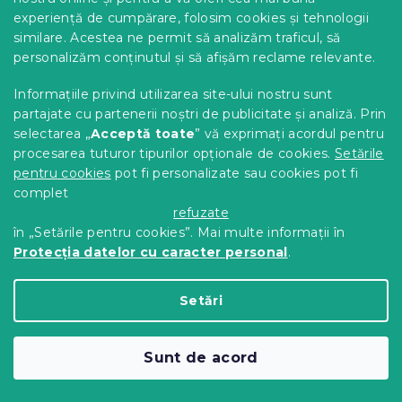
experiență de cumpărare, folosim cookies și tehnologii
similare. Acestea ne permit să analizăm traficul, să
personalizăm conținutul și să afișăm reclame relevante.
Lenjerie cocolino ZELNOIR negru
Informațiile privind utilizarea site-ului nostru sunt
In stoc
(>10 buc)
partajate cu partenerii noștri de publicitate și analiză. Prin
104 Lei
Detalii
de la
selectarea „
Acceptă toate
” vă exprimați acordul pentru
procesarea tuturor tipurilor opționale de cookies.
Setările
pentru cookies
pot fi personalizate sau cookies pot fi
complet
refuzate
în „Setările pentru cookies”. Mai multe informații în
Protecția datelor cu caracter personal
.
Setări
Sunt de acord