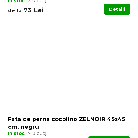
In stoc
(>10 buc)
73 Lei
Detalii
de la
Fata de perna cocolino ZELNOIR 45x45
cm, negru
In stoc
(>10 buc)