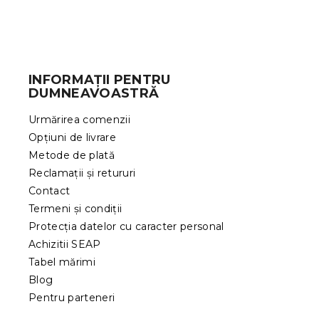
S
u
b
INFORMAȚII PENTRU
s
DUMNEAVOASTRĂ
o
l
Urmărirea comenzii
Opțiuni de livrare
Metode de plată
Reclamații și retururi
Contact
Termeni și condiții
Protecția datelor cu caracter personal
Achizitii SEAP
Tabel mărimi
Blog
Pentru parteneri