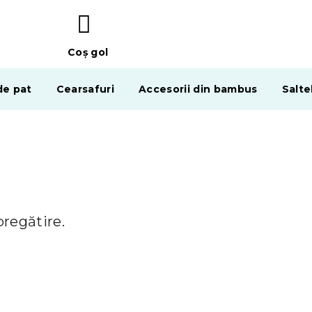
Coş gol
COŞ
DE
de pat
Cearsafuri
Accesorii din bambus
Salte
CUMPĂRĂTURI
pregătire.