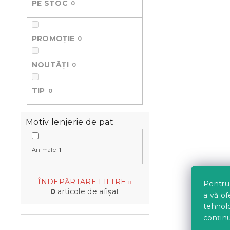
PE STOC
0
ă
PROMOȚIE
0
NOUTĂȚI
0
TIP
0
Motiv lenjerie de pat
Animale
1
ÎNDEPĂRTARE FILTRE
Pentru 
0
articole de afişat
a vă of
tehnolo
conținu