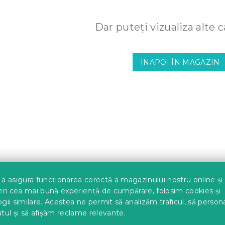
Dar puteţi vizualiza alte c
INAPOI ÎN MAGAZIN
a asigura funcționarea corectă a magazinului nostru online și
eri cea mai bună experiență de cumpărare, folosim cookies și
gii similare. Acestea ne permit să analizăm traficul, să perso
tul și să afișăm reclame relevante.