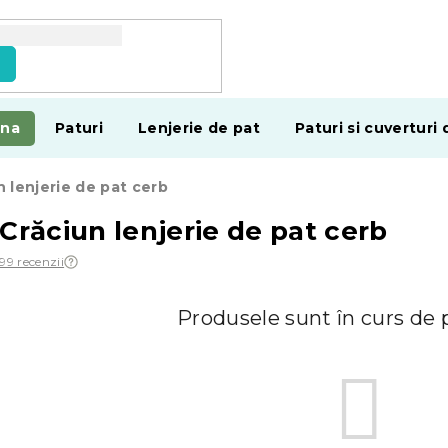
e
ina
Paturi
Lenjerie de pat
Paturi si cuverturi 
 lenjerie de pat cerb
 Crăciun lenjerie de pat cerb
99 recenzii
Produsele sunt în curs de 