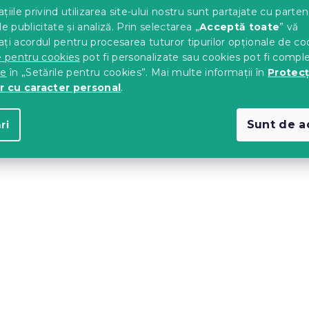
țiile privind utilizarea site-ului nostru sunt partajate cu parten
de publicitate și analiză. Prin selectarea „
Acceptă toate
” vă
ți acordul pentru procesarea tuturor tipurilor opționale de co
e pentru cookies
pot fi personalizate sau cookies pot fi compl
te
în „Setările pentru cookies”. Mai multe informații în
Protecț
r cu caracter personal
.
Sunt de a
ri