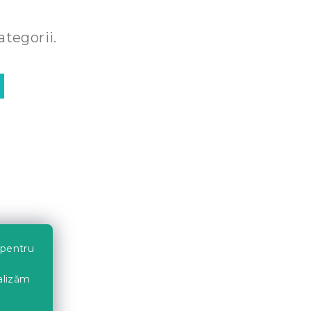
ategorii.
 pentru
nalizăm