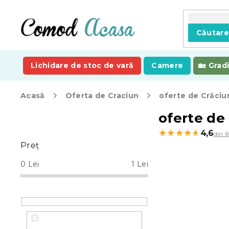
Treci
la
conținut
Căutar
Lichidare de stoc de vară
Camere
Grad
Acasă
Oferta de Craciun
oferte de Crăciun
B
oferte de
a
★★★★★
★★★★★
4,6
din 6
r
Preţ
ă
l
0
Lei
1
Lei
a
t
e
r
a
l