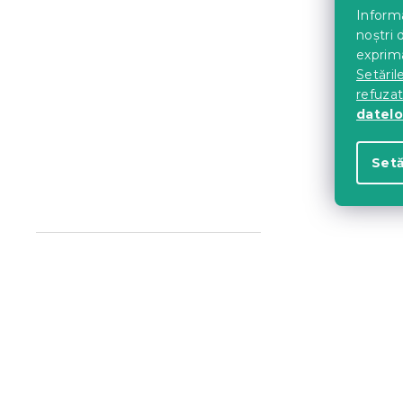
Informa
noștri 
exprima
Setăril
refuza
datelo
Setă