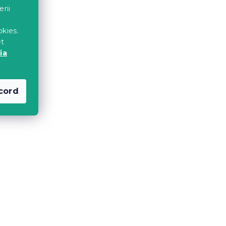
erii
okies.
et
ia
cord