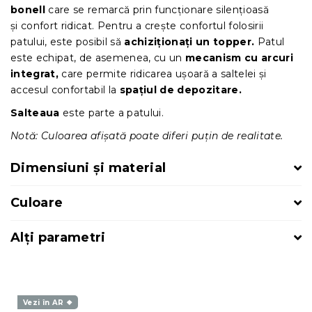
bonell
care se remarcă prin funcționare silențioasă
și
confort ridicat. Pentru a crește confortul folosirii
patului, este posibil să
achiziționați un topper.
Patul
este echipat, de asemenea, cu un
mecanism cu arcuri
integrat,
care permite ridicarea ușoară a saltelei și
accesul confortabil la
spațiul de depozitare
.
Salteaua
este parte a patului.
Notă: Culoarea afișată poate diferi puțin de realitate.
Dimensiuni și material
Culoare
Alți parametri
Vezi în AR ❖