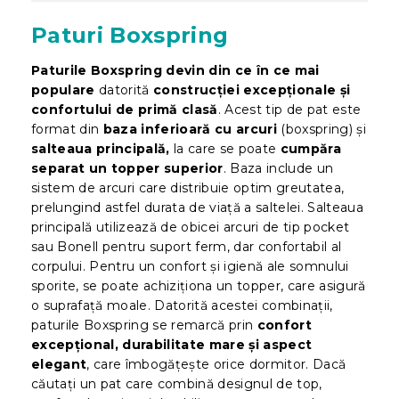
Paturi Boxspring
Paturile Boxspring devin din ce în ce mai
populare
datorită
construcției excepționale și
confortului de primă clasă
. Acest tip de pat este
format din
baza inferioară cu arcuri
(boxspring) și
salteaua principală,
la care se poate
cumpăra
separat un topper superior
. Baza include un
sistem de arcuri care distribuie optim greutatea,
prelungind astfel durata de viață a saltelei. Salteaua
principală utilizează de obicei arcuri de tip pocket
sau Bonell pentru suport ferm, dar confortabil al
corpului. Pentru un confort și igienă ale somnului
sporite, se poate achiziționa un topper, care asigură
o suprafață moale. Datorită acestei combinații,
paturile Boxspring se remarcă prin
confort
excepțional, durabilitate mare și aspect
elegant
, care îmbogățește orice dormitor. Dacă
căutați un pat care combină designul de top,