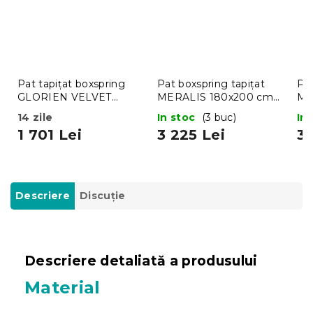
Pat tapițat boxspring
Pat boxspring tapițat
Pat
GLORIEN VELVET
MERALIS 180x200 cm
ME
90x200 cm gri
gri
ma
14 zile
In stoc
(3 buc)
In
1 701 Lei
3 225 Lei
3 
Descriere
Discuţie
Descriere detaliată a produsului
Material