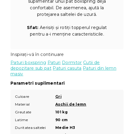
suplimentar unui pat boxspring deja
confortabil. De asemenea, ajută la
protejarea saltelei de uzură.
Sfat:
Aerisiți și rotiți topperul regulat
pentru a-i menține caracteristicile.
Inspirați-vă în continuare
Paturi boxspring
Paturi
Dormitor
Cutii de
depozitare sub pat
Paturi casuta
Paturi din lemn
masiv
Parametri suplimentari
Culoare
Gri
Material
Aschii de lemn
Greutate
101 kg
Latime
90 cm
Duritatea saltelei
Medie H3