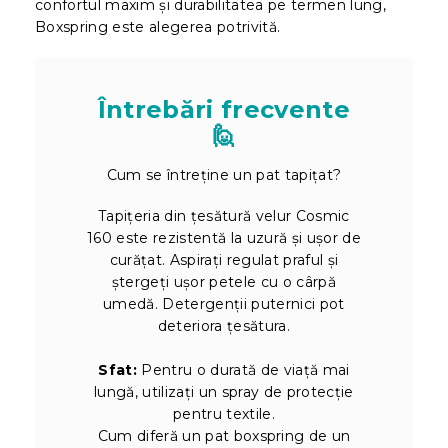
confortul maxim și durabilitatea pe termen lung,
Boxspring este alegerea potrivită.
Întrebări frecvente
🙋
Cum se întreține un pat tapițat?
Tapițeria din țesătură velur Cosmic
160 este rezistentă la uzură și ușor de
curățat. Aspirați regulat praful și
ștergeți ușor petele cu o cârpă
umedă. Detergenții puternici pot
deteriora țesătura.
Sfat:
Pentru o durată de viață mai
lungă, utilizați un spray de protecție
pentru textile.
Cum diferă un pat boxspring de un