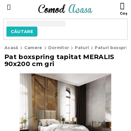
Treci
C
la
D
conținut
C
CĂUTARE
Acasă
Camere
Dormitor
Paturi
Paturi boxsprin
Pat boxspring tapitat MERALIS
90x200 cm gri