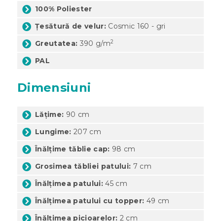
100% Poliester
Țesătură de velur:
Cosmic 160 - gri
2
Greutatea:
390 g/
m
PAL
Dimensiuni
Lățime:
90 cm
Lungime:
207 cm
Înălțime tăblie cap:
98 cm
Grosimea tăbliei patului:
7 cm
Înălțimea patului:
45 cm
Înălțimea patului cu topper:
49 cm
Înălțimea picioarelor:
2 cm