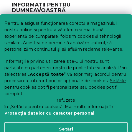
b
INFORMAȚII PENTRU
s
DUMNEAVOASTRĂ
o
l
Urmărirea comenzii
Pentru a asigura funcționarea corectă a magazinului
Opțiuni de livrare
nostru online și pentru a vă oferi cea mai bună
Metode de plată
experiență de cumpărare, folosim cookies și tehnologii
similare. Acestea ne permit să analizăm traficul, să
Reclamații și retururi
personalizăm conținutul și să afișăm reclame relevante.
Contact
Termeni și condiții
Informațiile privind utilizarea site-ului nostru sunt
Protecția datelor cu caracter personal
partajate cu partenerii noștri de publicitate și analiză. Prin
Achizitii SEAP
selectarea „
Acceptă toate
” vă exprimați acordul pentru
Tabel mărimi
procesarea tuturor tipurilor opționale de cookies.
Setările
pentru cookies
pot fi personalizate sau cookies pot fi
Blog
complet
Pentru parteneri
refuzate
în „Setările pentru cookies”. Mai multe informații în
Protecția datelor cu caracter personal
.
Creat de Shoptet Premium
Setări