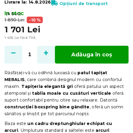
Livrare la:
14.8.2026
Opțiuni de transport
In stoc
(4 buc)
1 890 Lei
–10 %
1 701 Lei
1 406 Lei fără TVA
Evaluare
preţ:
Adăuga în coş
Răsfățați-vă cu odihnă luxoasă cu
patul tapițat
MERALIS
, care combină designul modern cu confortul
maxim.
Tapițeria elegantă gri
oferă patului un aspect
atemporal și
tablia moale cu cusături verticale
oferă
suport confortabil pentru citire sau relaxare. Datorită
construcției boxspring bine gândite
, oferă un somn
sănătos și liniștit pe tot parcursul nopții.
Baza este
un cadru dreptunghiular echipat cu
arcuri
.
Umplutura standard a saltelei este
arcuri