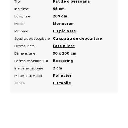
Tip
Pat de o persoana
Inaltime
98 cm
Lungime
207 cm
Model
Monocrom
Picioare
Cu picioare
Spatiu de depozitare
Cu spatiu de depozitare
Desfasurare
Fara pliere
Dimensiune
90 x 200 cm
Forma mobilierului
Boxspring
Inaltime picioare
2 cm
Materialul Husei
Poliester
Tablie
Cu tablie
S
u