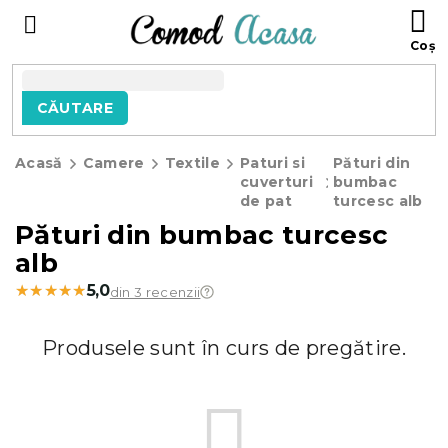
Treci
C
la
D
conținut
C
CĂUTARE
Acasă
Camere
Textile
Paturi si
Pături din
cuverturi
bumbac
de pat
turcesc alb
Pături din bumbac turcesc
alb
★★★★★
★★★★★
5,0
din 3 recenzii
Produsele sunt în curs de pregătire.