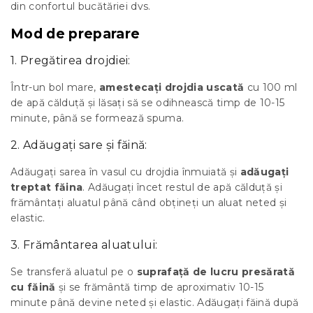
din confortul bucătăriei dvs.
Mod de preparare
1. Pregătirea drojdiei:
Într-un bol mare,
amestecați drojdia uscată
cu 100 ml
de apă călduță și lăsați să se odihnească timp de 10-15
minute, până se formează spuma.
2. Adăugați sare și făină:
Adăugați sarea în vasul cu drojdia înmuiată și
adăugați
treptat făina
. Adăugați încet restul de apă călduță și
frământați aluatul până când obțineți un aluat neted și
elastic.
3. Frământarea aluatului:
Se transferă aluatul pe o
suprafață de lucru presărată
cu făină
și se frământă timp de aproximativ 10-15
minute până devine neted și elastic. Adăugați făină după