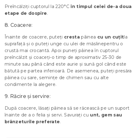
Preîncălziți cuptorul la 220°C
în timpul celei de-a doua
etape de dospire
.
8. Coacere:
Înainte de coacere, puteți
cresta
pâinea
cu un cuțit
la
suprafață și o puteți unge cu ulei de măsline
pentru o
crustă mai crocantă
. Apoi puneți pâinea în cuptorul
preîncălzit și coaceți-o timp de aproximativ 25-30 de
minute sau până când este aurie și sună gol când este
bătută pe partea inferioară. De asemenea, puteți presăra
pâinea cu sare, semințe de chimen sau cu alte
condimente la alegere.
9. Răcire și servire:
După coacere, lăsați pâinea să se răcească pe un suport
înainte de a o felia și servi. Savurați cu
unt, gem sau
brânzeturile preferate
.