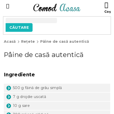
Treci
C
la
D
conținut
C
CĂUTARE
Acasă
Rețete
Pâine de casă autentică
Pâine de casă autentică
Ingrediente
500 g făină de grâu simplă
7 g drojdie uscată
10 g sare