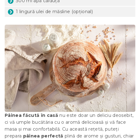
300 ml apă călduță
1 lingură ulei de măsline (opțional)
Pâinea făcută în casă
nu este doar un deliciu deosebit,
ci vă umple bucătăria cu o aromă delicioasă și vă face
masa și mai confortabilă. Cu această rețetă, puteți
prepara
pâinea perfectă
plină de arome și gusturi, chiar