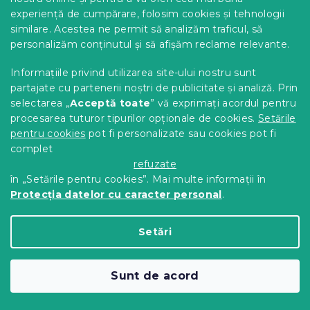
experiență de cumpărare, folosim cookies și tehnologii
similare. Acestea ne permit să analizăm traficul, să
personalizăm conținutul și să afișăm reclame relevante.
Informațiile privind utilizarea site-ului nostru sunt
Saltea DIN SPUMA EUREBIA 23 cm 120 x
partajate cu partenerii noștri de publicitate și analiză. Prin
200 cm
selectarea „
Acceptă toate
” vă exprimați acordul pentru
14 zile
procesarea tuturor tipurilor opționale de cookies.
Setările
pentru cookies
pot fi personalizate sau cookies pot fi
1 627 Lei
Detalii
de la
complet
refuzate
în „Setările pentru cookies”. Mai multe informații în
Protecția datelor cu caracter personal
.
Setări
Sunt de acord