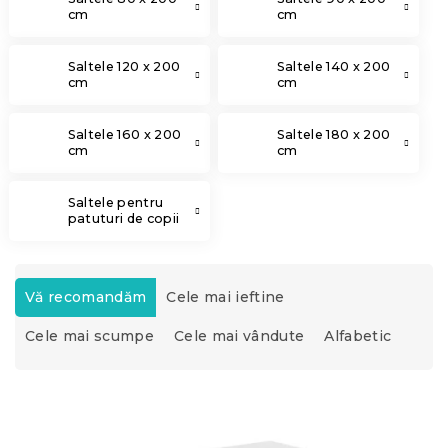
cm
cm
Saltele 120 x 200
Saltele 140 x 200
cm
cm
Saltele 160 x 200
Saltele 180 x 200
cm
cm
Saltele pentru
patuturi de copii
S
e
Vă recomandăm
Cele mai ieftine
l
Cele mai scumpe
Cele mai vândute
Alfabetic
e
c
t
L
a
i
r
s