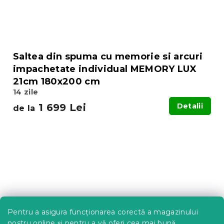
Saltea din spuma cu memorie si arcuri
impachetate individual MEMORY LUX
21cm 180x200 cm
14 zile
1 699 Lei
Detalii
de la
Pentru a asigura funcționarea corectă a magazinului
nostru online și pentru a vă oferi cea mai bună