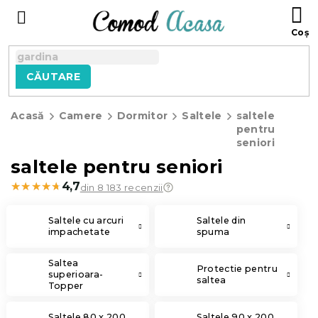
Treci
C
la
D
conținut
C
CĂUTARE
Acasă
Camere
Dormitor
Saltele
saltele
pentru
seniori
saltele pentru seniori
★★★★★
★★★★★
4,7
din 8 183 recenzii
Saltele cu arcuri
Saltele din
impachetate
spuma
Saltea
Protectie pentru
superioara-
saltea
Topper
Saltele 80 x 200
Saltele 90 x 200