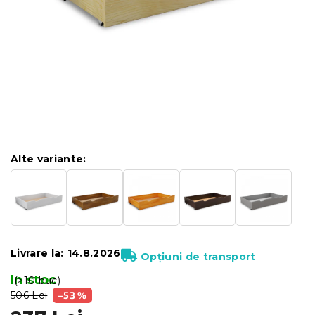
Alte variante:
Livrare la:
14.8.2026
Opțiuni de transport
In stoc
(>10 buc)
506 Lei
–53 %