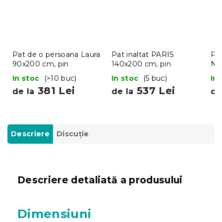
Pat de o persoana Laura
Pat inaltat PARIS
Pat
90x200 cm, pin
140x200 cm, pin
Na
In stoc
(>10 buc)
In stoc
(5 buc)
In
381 Lei
537 Lei
de la
de la
de
Descriere
Discuţie
Descriere detaliată a produsului
Dimensiuni