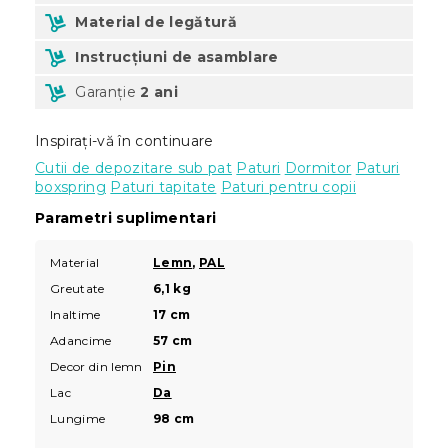
Material de legătură
Instrucțiuni de asamblare
Garanție
2 ani
Inspirați-vă în continuare
Cutii de depozitare sub pat
Paturi
Dormitor
Paturi
boxspring
Paturi tapitate
Paturi pentru copii
Parametri suplimentari
Material
Lemn
,
PAL
Greutate
6,1 kg
Inaltime
17 cm
Adancime
57 cm
Decor din lemn
Pin
Lac
Da
Lungime
98 cm