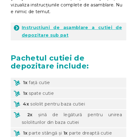
vizualiza instrucțiunile complete de asamblare. Nu
e nimic de temut.
Instrucțiuni de asamblare a cutiei de
depozitare sub pat
Pachetul cutiei de
depozitare include:
1x
față cutie
1x
spate cutie
4x
sololit pentru baza cutiei
2x
șină de legătură pentru unirea
sololiturilor din baza cutiei
1x
parte stângă și
1x
parte dreaptă cutie