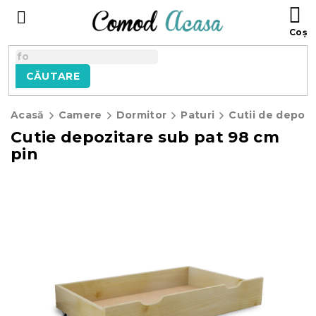
Treci
C
la
D
conținut
C
CĂUTARE
Acasă
Camere
Dormitor
Paturi
Cutii de depozi
Cutie depozitare sub pat 98 cm
pin