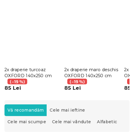
2x draperie turcoaz
2x draperie maro deschis
2x d
OXFORD 140x250 cm
OXFORD 140x250 cm
OXF
(–19 %)
(–19 %)
(–
85 Lei
85 Lei
85 
S
e
Vă recomandăm
Cele mai ieftine
l
Cele mai scumpe
Cele mai vândute
Alfabetic
e
c