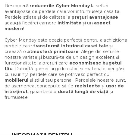
n
Descoperă
reducerile Cyber Monday
la seturi
t
avantajoase de perdele care vor înfrumuseța casa ta.
r
Perdele stilate și de calitate la
prețuri avantajoase
o
adaugă fiecărei camere
intimitate
și un
aspect
l
modern
!
u
l
Cyber Monday este ocazia perfectă pentru a achiziționa
l
perdele care
transformă interiorul casei tale
și
i
creează o
atmosferă primitoare
. Alege din seturile
s
noastre variate și bucură-te de un design excelent și
t
funcționalitate la prețuri care
economisesc bugetul
ă
tău
. Datorită gamei largi de culori și materiale, vei găsi
r
cu ușurință perdele care se potrivesc perfect cu
i
mobilierul
și stilul tău personal. Perdelele noastre sunt,
l
de asemenea, concepute să fie
rezistente
și
ușor de
o
întreținut
, garantând o
durată lungă de viață
și
r
frumusețe.
S
u
b