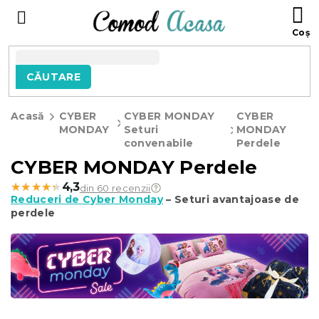
Treci
C
la
D
conținut
C
CĂUTARE
Acasă
CYBER
CYBER MONDAY
CYBER
MONDAY
Seturi
MONDAY
convenabile
Perdele
CYBER MONDAY Perdele
★★★★★
★★★★★
4,3
din 60 recenzii
Reduceri de Cyber Monday
– Seturi avantajoase de
perdele