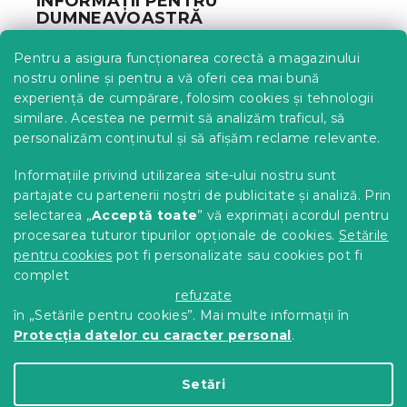
INFORMAȚII PENTRU
s
DUMNEAVOASTRĂ
o
l
Urmărirea comenzii
Pentru a asigura funcționarea corectă a magazinului
Opțiuni de livrare
nostru online și pentru a vă oferi cea mai bună
Metode de plată
experiență de cumpărare, folosim cookies și tehnologii
similare. Acestea ne permit să analizăm traficul, să
Reclamații și retururi
personalizăm conținutul și să afișăm reclame relevante.
Contact
Termeni și condiții
Informațiile privind utilizarea site-ului nostru sunt
Protecția datelor cu caracter personal
partajate cu partenerii noștri de publicitate și analiză. Prin
Achizitii SEAP
selectarea „
Acceptă toate
” vă exprimați acordul pentru
Tabel mărimi
procesarea tuturor tipurilor opționale de cookies.
Setările
pentru cookies
pot fi personalizate sau cookies pot fi
Blog
complet
Pentru parteneri
refuzate
în „Setările pentru cookies”. Mai multe informații în
Protecția datelor cu caracter personal
.
Creat de Shoptet Premium
Setări