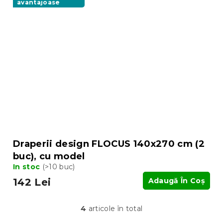
avantajoase
Draperii design FLOCUS 140x270 cm (2
buc), cu model
In stoc
(>10 buc)
142 Lei
Adaugă În Coş
4
articole în total
C
o