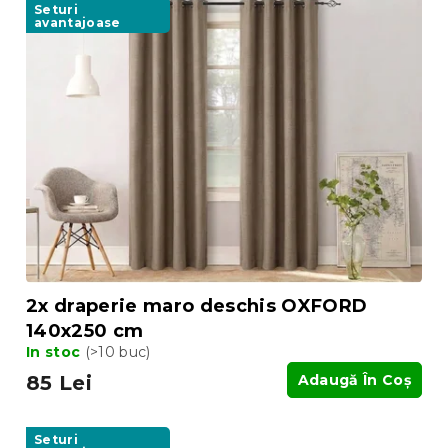
Seturi
avantajoase
2x draperie maro deschis OXFORD
140x250 cm
In stoc
(>10 buc)
85 Lei
Adaugă În Coş
Seturi