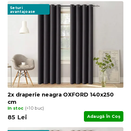
Seturi
avantajoase
2x draperie neagra OXFORD 140x250
cm
In stoc
(>10 buc)
85 Lei
Adaugă În Coş