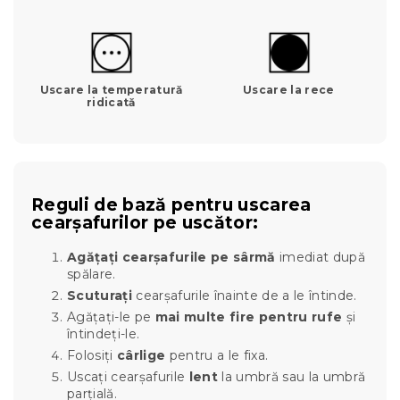
Uscare la temperatură
Uscare la rece
ridicată
Reguli de bază pentru uscarea
cearșafurilor pe uscător:
Agățați cearșafurile pe sârmă
imediat după
spălare.
Scuturați
cearșafurile înainte de a le întinde.
Agățați-le pe
mai multe fire pentru rufe
și
întindeți-le.
Folosiți
cârlige
pentru a le fixa.
Uscați cearșafurile
lent
la umbră sau la umbră
parțială.