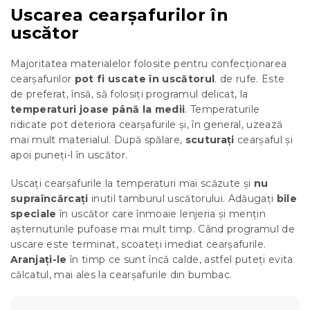
Uscarea cearșafurilor în
uscător
Majoritatea materialelor folosite pentru confecționarea
cearșafurilor
pot fi uscate în uscătorul
. de rufe. Este
de preferat, însă, să folosiți programul delicat, la
temperaturi joase până la medii
. Temperaturile
ridicate pot deteriora cearșafurile și, în general, uzează
mai mult materialul. După spălare,
scuturați
cearșaful și
apoi puneți-l în uscător.
Uscați cearșafurile la temperaturi mai scăzute și
nu
supraîncărcați
inutil tamburul uscătorului. Adăugați
bile
speciale
în uscător care înmoaie lenjeria și mențin
așternuturile pufoase mai mult timp. Când programul de
uscare este terminat, scoateți imediat cearșafurile.
Aranjați-le
în timp ce sunt încă calde, astfel puteți evita
călcatul, mai ales la cearșafurile din bumbac.