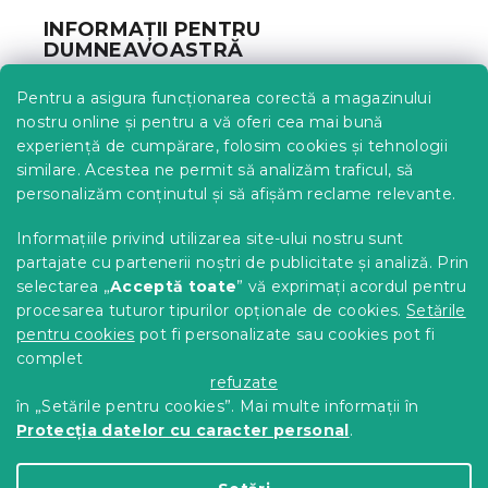
b
INFORMAȚII PENTRU
s
DUMNEAVOASTRĂ
o
l
Urmărirea comenzii
Pentru a asigura funcționarea corectă a magazinului
Opțiuni de livrare
nostru online și pentru a vă oferi cea mai bună
Metode de plată
experiență de cumpărare, folosim cookies și tehnologii
similare. Acestea ne permit să analizăm traficul, să
Reclamații și retururi
personalizăm conținutul și să afișăm reclame relevante.
Contact
Termeni și condiții
Informațiile privind utilizarea site-ului nostru sunt
Protecția datelor cu caracter personal
partajate cu partenerii noștri de publicitate și analiză. Prin
Achizitii SEAP
selectarea „
Acceptă toate
” vă exprimați acordul pentru
Tabel mărimi
procesarea tuturor tipurilor opționale de cookies.
Setările
pentru cookies
pot fi personalizate sau cookies pot fi
Blog
complet
Pentru parteneri
refuzate
în „Setările pentru cookies”. Mai multe informații în
Protecția datelor cu caracter personal
.
Creat de Shoptet Premium