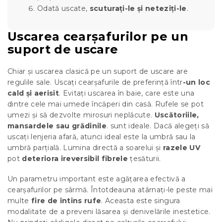
Odată uscate,
scuturați-le și neteziți-le
.
Uscarea cearșafurilor pe un
suport de uscare
Chiar și uscarea clasică pe un suport de uscare are
regulile sale. Uscați cearșafurile de preferință într
-un loc
cald și aerisit
. Evitați uscarea în baie, care este una
dintre cele mai umede încăperi din casă. Rufele se pot
umezi și să dezvolte mirosuri neplăcute.
Uscătoriile,
mansardele sau grădinile
. sunt ideale. Dacă alegeți să
uscați lenjeria afară, atunci ideal este la umbră sau la
umbră parțială. Lumina directă a soarelui și
razele UV
pot
deteriora ireversibil fibrele
țesăturii.
Un parametru important este agățarea efectivă a
cearșafurilor pe sârmă. Întotdeauna atârnați-le peste mai
multe
fire de întins rufe
. Aceasta este singura
modalitate de a preveni lăsarea și denivelările inestetice.