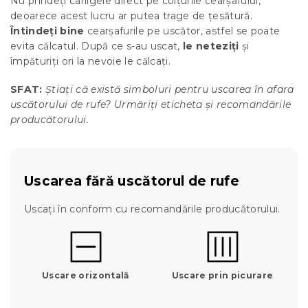
Nu prindeți cârligele direct pe colțurile cearșafului,
deoarece acest lucru ar putea trage de țesătură.
Întindeți bine
cearșafurile pe uscător, astfel se poate
evita călcatul. După ce s-au uscat,
le neteziți
și
împăturiți ori la nevoie le călcați.
SFAT:
Știați că există simboluri pentru uscarea în afara
uscătorului de rufe? Urmăriți eticheta și recomandările
producătorului.
Uscarea fără uscătorul de rufe
Uscați în conform cu recomandările producătorului.
Uscare orizontală
Uscare prin picurare