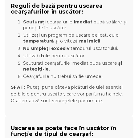
Reguli de bază pentru uscarea
cearșafurilor în uscător:
Scuturați
cearșafurile
imediat
după spălare și
puneți-le în uscător.
Utilizați un program de uscare delicat, cu o
temperatură
și o viteză
mai mică
.
Nu umpleți excesiv
tamburul uscătorului.
Utilizați
bile
pentru uscător.
Scuturați cearșafurile imediat după uscare
și
neteziți-le
.
Cearșafurile nu trebui să fie umede.
SFAT:
Puteți pune câteva picături de ulei esențial
pe bilele pentru uscător, care vor parfuma hainele.
O alternativă sunt șervețelele parfumate.
Uscarea se poate face în uscător în
funcție de tipul de cearșaf: