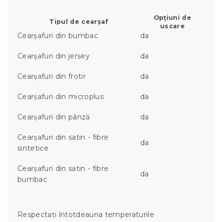
Opțiuni de
Tipul de cearșaf
uscare
Cearșafuri din bumbac
da
Cearșafuri din jersey
da
Cearșafuri din frotir
da
Cearșafuri din microplus
da
Cearșafuri din pânză
da
Cearșafuri din satin - fibre
da
sintetice
Cearșafuri din satin - fibre
da
bumbac
Respectați întotdeauna temperaturile