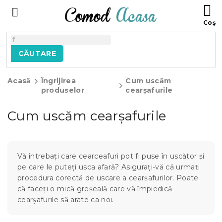
Treci
C
la
D
conținut
C
CĂUTARE
Acasă
Îngrijirea
Cum uscăm
produselor
cearșafurile
Cum uscăm cearșafurile
Vă întrebați care cearceafuri pot fi puse în uscător și
pe care le puteți usca afară? Asigurați-vă că urmați
procedura corectă de uscare a cearșafurilor. Poate
că faceți o mică greșeală care vă împiedică
cearșafurile să arate ca noi.