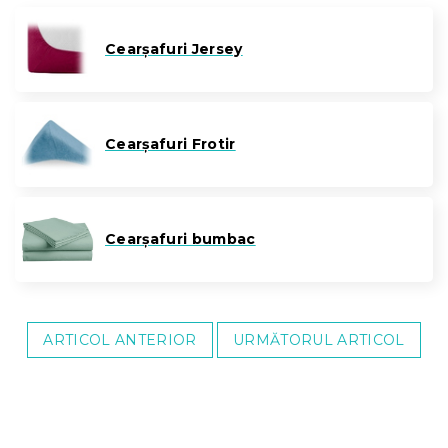
Cearșafuri Jersey
Cearșafuri Frotir
Cearșafuri bumbac
ARTICOL ANTERIOR
URMĂTORUL ARTICOL
S
u