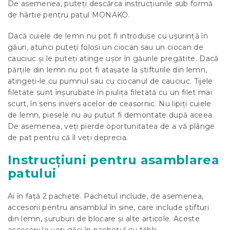
De asemenea, puteți descărca instrucțiunile sub formă
de hârtie pentru patul MONAKO.
Dacă cuiele de lemn nu pot fi introduse cu ușurință în
găuri, atunci puteți folosi un ciocan sau un ciocan de
cauciuc și le puteți atinge ușor în găurile pregătite. Dacă
părțile din lemn nu pot fi atașate la știfturile din lemn,
atingeți-le cu pumnul sau cu ciocanul de cauciuc. Tijele
filetate sunt înșurubate în piulița filetată cu un filet mai
scurt, în sens invers acelor de ceasornic. Nu lipiți cuiele
de lemn, piesele nu au putut fi demontate după aceea.
De asemenea, veți pierde oportunitatea de a vă plânge
de pat pentru că îl veți deprecia.
Instrucțiuni pentru asamblarea
patului
Ai în față 2 pachete. Pachetul include, de asemenea,
accesorii pentru ansamblul în sine, care include știfturi
din lemn, șuruburi de blocare și alte articole. Aceste