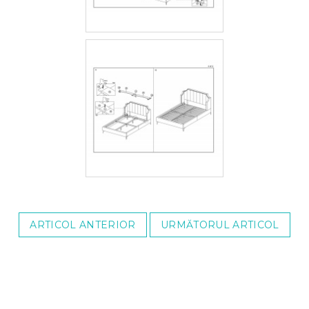
ARTICOL ANTERIOR
URMĂTORUL ARTICOL
S
u
b