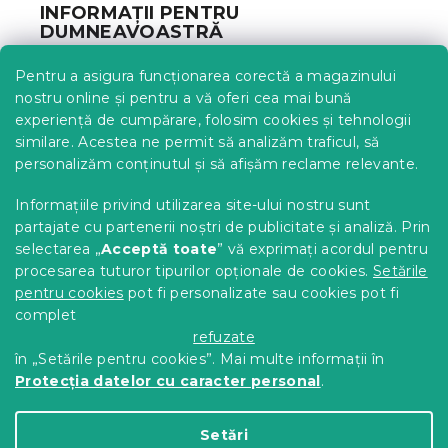
INFORMAȚII PENTRU
s
DUMNEAVOASTRĂ
o
l
Urmărirea comenzii
Pentru a asigura funcționarea corectă a magazinului
Opțiuni de livrare
nostru online și pentru a vă oferi cea mai bună
Metode de plată
experiență de cumpărare, folosim cookies și tehnologii
similare. Acestea ne permit să analizăm traficul, să
Reclamații și retururi
personalizăm conținutul și să afișăm reclame relevante.
Contact
Termeni și condiții
Informațiile privind utilizarea site-ului nostru sunt
Protecția datelor cu caracter personal
partajate cu partenerii noștri de publicitate și analiză. Prin
Achizitii SEAP
selectarea „
Acceptă toate
” vă exprimați acordul pentru
Tabel mărimi
procesarea tuturor tipurilor opționale de cookies.
Setările
pentru cookies
pot fi personalizate sau cookies pot fi
Blog
complet
Pentru parteneri
refuzate
în „Setările pentru cookies”. Mai multe informații în
Protecția datelor cu caracter personal
.
Creat de Shoptet Premium
Setări