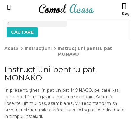
Treci
C
la
D
conținut
C
CĂUTARE
Acasă
Instrucțiuni
Instrucțiuni pentru pat
MONAKO
Instrucțiuni pentru pat
MONAKO
În prezent, țineți în pat un pat MONACO, pe care l-ați
comandat în magazinul nostru electronic. Acum îți
lipsește ultimul pas, asamblarea. Vă recomandăm să
urmați instrucțiunile cuvântului și fotografiile individuale
în timpul instalării.