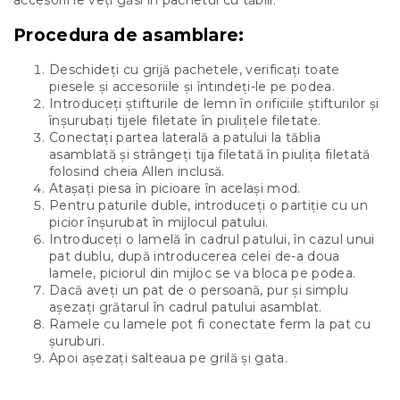
accesorii le veți găsi în pachetul cu tăblii.
Procedura de asamblare:
Deschideți cu grijă pachetele, verificați toate
piesele și accesoriile și întindeți-le pe podea.
Introduceți știfturile de lemn în orificiile știfturilor și
înșurubați tijele filetate în piulițele filetate.
Conectați partea laterală a patului la tăblia
asamblată și strângeți tija filetată în piulița filetată
folosind cheia Allen inclusă.
Atașați piesa în picioare în același mod.
Pentru paturile duble, introduceți o partiție cu un
picior înșurubat în mijlocul patului.
Introduceți o lamelă în cadrul patului, în cazul unui
pat dublu, după introducerea celei de-a doua
lamele, piciorul din mijloc se va bloca pe podea.
Dacă aveți un pat de o persoană, pur și simplu
așezați grătarul în cadrul patului asamblat.
Ramele cu lamele pot fi conectate ferm la pat cu
șuruburi.
Apoi așezați salteaua pe grilă și gata.