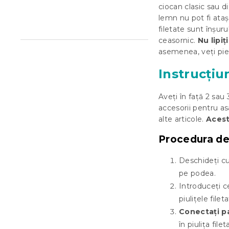
ciocan clasic sau di
ă
lemn nu pot fi ataș
filetate sunt înșuru
ceasornic.
Nu lipiț
asemenea, veți pier
Instrucțiu
Aveți în față 2 sa
accesorii pentru as
alte articole.
Acest
Procedura de
Deschideți cu
pe podea.
Introduceți ce
piulițele fileta
Conectați pa
în piulița fil