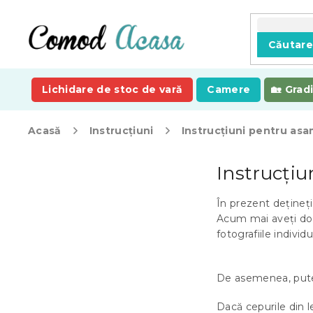
Treci
la
conținut
Căutar
Lichidare de stoc de vară
Camere
Grad
Acasă
Instrucțiuni
Instrucțiuni pentru as
B
Instrucți
a
r
ă
În prezent dețineț
l
Acum mai aveți doa
a
fotografiile individu
t
e
De asemenea, put
r
a
Dacă cepurile din l
l