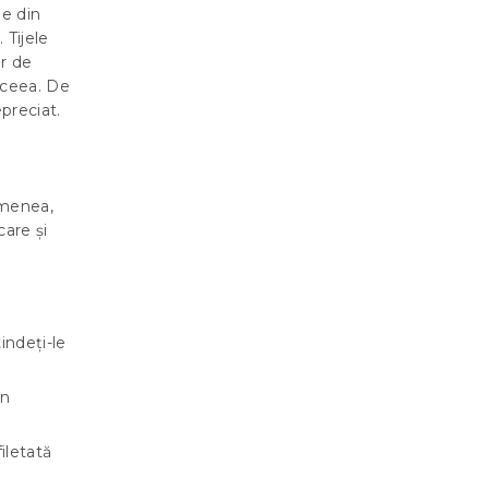
le din
 Tijele
or de
aceea. De
preciat.
emenea,
care și
tindeți-le
în
filetată