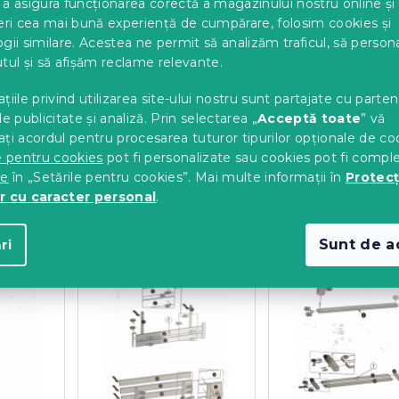
a asigura funcționarea corectă a magazinului nostru online și
eri cea mai bună experiență de cumpărare, folosim cookies și
strucțiuni în format PDF:
gii similare. Acestea ne permit să analizăm traficul, să perso
tul și să afișăm reclame relevante.
ucțiuni pătuț pentru pătul NANCY
țiile privind utilizarea site-ului nostru sunt partajate cu parten
de publicitate și analiză. Prin selectarea „
Acceptă toate
” vă
ți acordul pentru procesarea tuturor tipurilor opționale de co
e pentru cookies
pot fi personalizate sau cookies pot fi compl
 depozitare pat
te
în „Setările pentru cookies”. Mai multe informații în
Protecț
r cu caracter personal
.
ea manualului pentru:
Sunt de a
ri