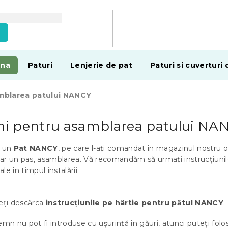
e
ina
Paturi
Lenjerie de pat
Paturi si cuverturi 
amblarea patului NANCY
uni pentru asamblarea patului NA
i un
Pat NANCY
, pe care l-ați comandat în magazinul nostru o
r un pas, asamblarea. Vă recomandăm să urmați instrucțiunil
ale în timpul instalării.
eți descărca
instrucțiunile pe hârtie pentru pătul NANCY
.
emn nu pot fi introduse cu ușurință în găuri, atunci puteți folo