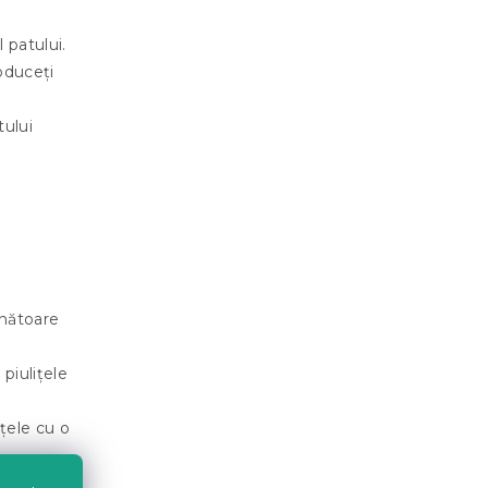
 patului.
roduceți
tului
ănătoare
 piulițele
ițele cu o