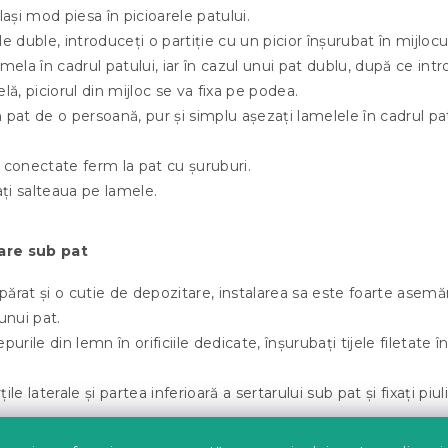
lași mod piesa în picioarele patului.
e duble, introduceți o partiție cu un picior înșurubat în mijlocul
mela în cadrul patului, iar în cazul unui pat dublu, după ce int
lă, piciorul din mijloc se va fixa pe podea.
 pat de o persoană, pur și simplu așezați lamelele în cadrul pa
 conectate ferm la pat cu șuruburi.
ați salteaua pe lamele.
are sub pat
ărat și o cutie de depozitare, instalarea sa este foarte asem
unui pat.
purile din lemn în orificiile dedicate, înșurubați tijele filetate în
ile laterale și partea inferioară a sertarului sub pat și fixați piul
mă, montați roțile și așezați-le sub pat.