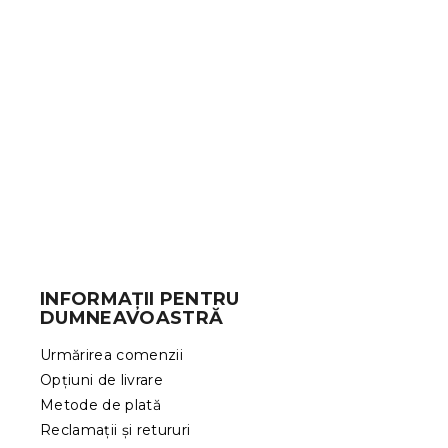
S
u
b
INFORMAȚII PENTRU
s
DUMNEAVOASTRĂ
o
l
Urmărirea comenzii
Opțiuni de livrare
Metode de plată
Reclamații și retururi