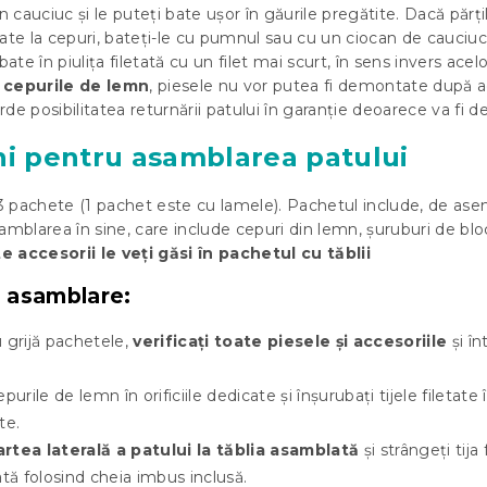
n cauciuc și le puteți bate ușor în găurile pregătite. Dacă părți
ate la cepuri, bateți-le cu pumnul sau cu un ciocan de cauciuc.
bate în piulița filetată cu un filet mai scurt, în sens invers acel
i cepurile de lemn
, piesele nu vor putea fi demontate după 
de posibilitatea returnării patului în garanție deoarece va fi de
ni pentru asamblarea patului
u 3 pachete (1 pachet este cu lamele). Pachetul include, de as
amblarea în sine, care include cepuri din lemn, șuruburi de blo
e accesorii le veți găsi în pachetul cu tăblii
 asamblare:
 grijă pachetele,
verificați toate piesele și accesoriile
și în
purile de lemn în orificiile dedicate și înșurubați tijele filetate 
te.
rtea laterală a patului la tăblia asamblată
și strângeți tija 
etată folosind cheia imbus inclusă.