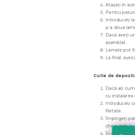
Atașați în ace
Pentru paturil
Introduceți la
și a doua lame
Dacă aveți un
asamblat.
Lamele pot fi
La final, așez
Cutie de depozit
Dacă ați cump
cu instalarea 
Introduceți ce
filetate.
Împingeți părț
cheie imbus.
În cele din ur