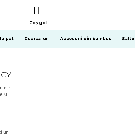
Coş gol
COŞ
DE
de pat
Cearsafuri
Accesorii din bambus
Salte
CUMPĂRĂTURI
NCY
nline.
e și
si un