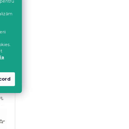
 pentru
nalizăm
erii
okies.
et
ia
cord