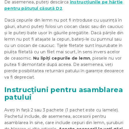
De asemenea, puteți descărca
instrucțiunile pe hârtie
pentru pătuțul căsuță D2
.
Dacă cepurile din lemn nu pot fi introduse cu ușurință în
găuri, atunci puteți folosi un ciocan clasic sau din cauciuc
și le puteți bate ușor în găurile pregătite. Dacă părțile din
lemn nu pot fi atașate la cepuri, bateți-le cu pumnul sau
cu un ciocan de cauciuc. Tijele filetate sunt înșurubate în
piulița filetată cu un filet mai scurt, în sens invers acelor
de ceasornic.
Nu lipiți cepurile de lemn
, piesele nu vor
putea fi demontate după aceea. De asemenea, veți
pierde posibilitatea returnării patului în garanție deoarece
va fi depreciat.
Instrucțiuni pentru asamblarea
patului
Aveți în față 2 sau 3 pachete (1 pachet este cu lamele).
Pachetul include, de asemenea, accesorii pentru
asamblarea în sine, care include cepuri din lemn, șuruburi