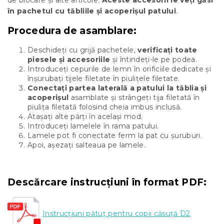
de blocare și alte articole.
Aceste accesorii le veți găsi
în pachetul cu tăbliile și acoperișul patului
.
Procedura de asamblare:
Deschideți cu grijă pachetele,
verificați toate
piesele și accesoriile
și întindeți-le pe podea.
Introduceți cepurile de lemn în orificiile dedicate și
înșurubați tijele filetate în piulițele filetate.
Conectați partea laterală a patului la tăblia și
acoperișul
asamblate și strângeți tija filetată în
piulița filetată folosind cheia imbus inclusă.
Atașați alte părți în același mod.
Introduceți lamelele în rama patului.
Lamele pot fi conectate ferm la pat cu șuruburi.
Apoi, așezați salteaua pe lamele.
Descărcare instrucțiuni în format PDF:
Instrucțiuni pătuț pentru copii căsuță D2