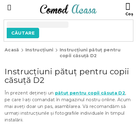
Treci
C
la
D
conținut
C
CĂUTARE
Acasă
Instrucțiuni
Instrucțiuni pătuț pentru
copii căsuță D2
Instrucțiuni pătuț pentru copii
căsuță D2
În prezent dețineți un
pătuț pentru copii căsuța D2
,
pe care l-ați comandat în magazinul nostru online. Acum
mai aveți doar un pas, asamblarea. Vă recomandăm să
urmați instrucțiunile și fotografiile individuale în timpul
instalării.