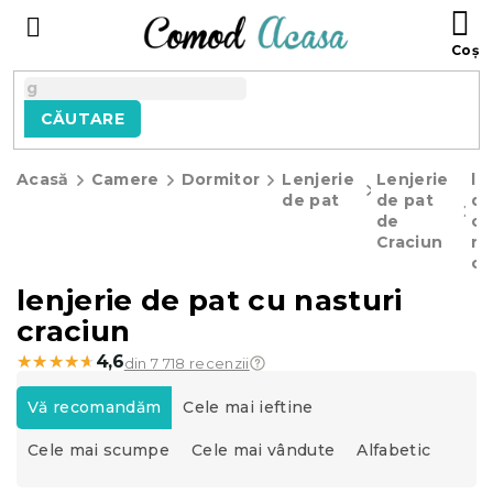
Treci
C
la
D
conținut
C
CĂUTARE
Acasă
Camere
Dormitor
Lenjerie
Lenjerie
le
de pat
de pat
de
de
cu
Craciun
na
cr
lenjerie de pat cu nasturi
craciun
★★★★★
★★★★★
4,6
din 7 718 recenzii
S
e
Vă recomandăm
Cele mai ieftine
l
Cele mai scumpe
Cele mai vândute
Alfabetic
e
c