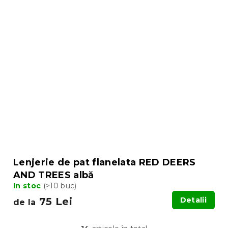
Lenjerie de pat flanelata RED DEERS
AND TREES albă
In stoc
(>10 buc)
75 Lei
Detalii
de la