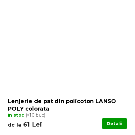
Lenjerie de pat din policoton LANSO
POLY colorata
In stoc
(>10 buc)
61 Lei
Detalii
de la