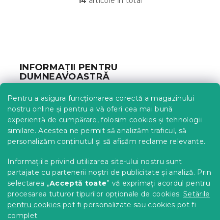
14
articole în total
C
o
n
t
S
r
u
o
b
l
INFORMAȚII PENTRU
u
s
DUMNEAVOASTRĂ
l
o
l
l
Urmărirea comenzii
i
Pentru a asigura funcționarea corectă a magazinului
s
Opțiuni de livrare
nostru online și pentru a vă oferi cea mai bună
t
Metode de plată
experiență de cumpărare, folosim cookies și tehnologii
ă
similare. Acestea ne permit să analizăm traficul, să
Reclamații și retururi
r
personalizăm conținutul și să afișăm reclame relevante.
i
Contact
l
Termeni și condiții
Informațiile privind utilizarea site-ului nostru sunt
o
Protecția datelor cu caracter personal
r
partajate cu partenerii noștri de publicitate și analiză. Prin
Achizitii SEAP
selectarea „
Acceptă toate
” vă exprimați acordul pentru
Tabel mărimi
procesarea tuturor tipurilor opționale de cookies.
Setările
pentru cookies
pot fi personalizate sau cookies pot fi
Blog
complet
Pentru parteneri