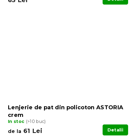
Lenjerie de pat din policoton ASTORIA
crem
In stoc
(>10 buc)
61 Lei
Detalii
de la