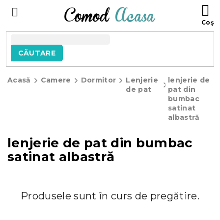
Treci
C
la
D
conținut
C
CĂUTARE
Acasă
Camere
Dormitor
Lenjerie
lenjerie de
de pat
pat din
bumbac
satinat
albastră
lenjerie de pat din bumbac
satinat albastră
Produsele sunt în curs de pregătire.