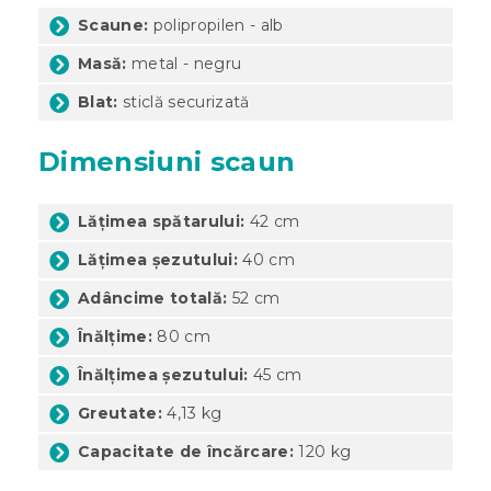
Scaune:
polipropilen - alb
Masă:
metal - negru
Blat:
sticlă securizată
Dimensiuni scaun
Lățimea spătarului:
42 cm
Lățimea șezutului:
40 cm
Adâncime totală:
52 cm
Înălțime:
80 cm
Înălțimea șezutului:
45 cm
Greutate:
4,13 kg
Capacitate de încărcare:
120 kg