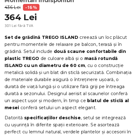
Momentan indisponibil
436 Lei
–16 %
364 Lei
301 Lei fără TVA
Evaluare
preţ:
Set de grădină TREGO ISLAND
creează un loc plăcut
pentru momentele de relaxare pe balcon, terasă și în
grădină. Setul include
două scaune confortabile din
plastic TREGO
de culoare albă și o
masă rotundă
ISLAND cu un diametru de 60 cm
, cu o construcție
metalică solidă și un blat din sticlă securizată. Combinația
de materiale durabile asigură o întreținere ușoară, o
durată de viață lungă și o utilizare fără griji pe întreaga
durată a sezonului. Designul aerisit al scaunelor conferă
un aspect ușor și modern, în timp ce
blatul de sticlă al
mesei
conferă setului un aspect elegant.
Datorită
specificațiilor deschise
, setul se integrează
cu ușurință în diferite spații exterioare. Se asortează
perfect cu lemnul natural, verdele plantelor și accesorii în