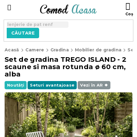
Treci
C
la
D
conținut
C
CĂUTARE
Acasă
Camere
Gradina
Mobilier de gradina
Set de gradina TREGO ISLAND - 2
scaune si masa rotunda ø 60 cm,
alba
Noutăți
Seturi avantajoase
Vezi în AR ❖