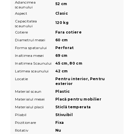
Adancimea
52 cm
scaunului
Aspect
Clasic
Capacitatea
120 kg
scaunului
Cotiere
Fara cotiere
Diametrul mesei
60 cm
Forma spatarului
Perforat
Inaltimea mesei
69 cm
Inaltimea Scaunului
45 cm, 80 cm
Latimea scaunului
42 cm
Locatie
Pentru interior, Pentru
exterior
Material scaun
Plastic
Materialul mesei
Placă pentru mobilier
Materialul placii
Sticlă temperata
Pliabil
Stivuibil
Pozitionare
Fixa
Rotativ
Nu