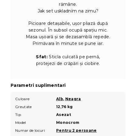
rămâne.
Jak set uskladním na zimu?
Picioare detașabile, ușor pliază după
sezonul. În subsol ocupă spațiu mic.
Masa ușoară și se dezasamblă repede.
Primăvara în minute se pune iar.
Sfat:
Sticla culcată pe pernă,
protejezi de crăpări și ciobire.
Parametri suplimentari
Culoare
Alb
,
Neagra
Greutate
12,76 kg
Tip
Asezat
Model
Monocrom
Numar de locuri
Pentru 2 persoane