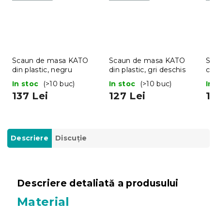
Scaun de masa KATO
Scaun de masa KATO
Sca
din plastic, negru
din plastic, gri deschis
ca
alb
In stoc
(>10 buc)
In stoc
(>10 buc)
In
137 Lei
127 Lei
19
Descriere
Discuţie
Descriere detaliată a produsului
Material