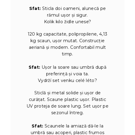
Sfat:
Sticla doi oameni, alunecă pe
rămul ușor și sigur.
Kolik kilo židle unese?
120 kg capacitate, polipropilene, 4,13
kg scaun, ușor mutat. Construcție
aeriană și modern. Confortabil mult
timp.
Sfat:
Ușor la soare sau umbră după
preferință și voia ta.
Vydrží set venku celé léto?
Sticlă și metal solide și ușor de
curățat. Scaune plastic ușor. Plastic
UV proteja de soare lung. Set ușor pe
sezonul întreg.
Sfat:
Scaunele la amiază dă-le la
umbră sau acoperi, plastic frumos