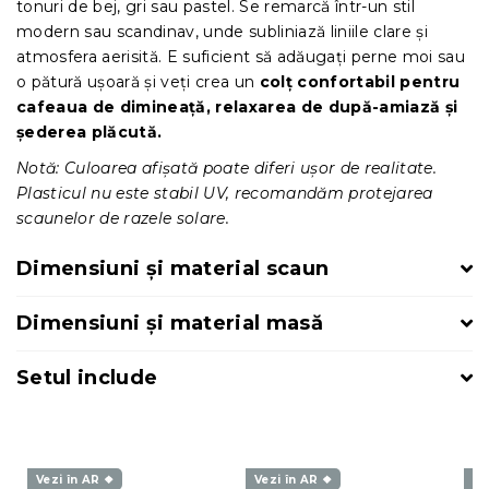
tonuri de bej, gri sau pastel. Se remarcă într-un stil
modern sau scandinav, unde subliniază liniile clare și
atmosfera aerisită. E suficient să adăugați perne moi sau
o pătură ușoară și veți crea un
colț confortabil pentru
cafeaua de dimineață, relaxarea de după-amiază și
șederea plăcută.
Notă: Culoarea afișată poate diferi ușor de realitate.
Plasticul nu este stabil UV, recomandăm protejarea
scaunelor de razele solare.
Dimensiuni și material scaun
Dimensiuni și material masă
Setul include
Vezi în AR ❖
Vezi în AR ❖
Ve