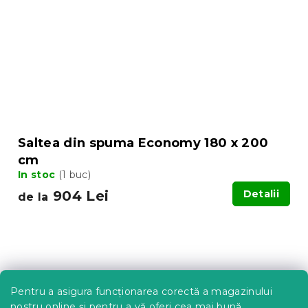
Saltea din spuma Economy 180 x 200
cm
In stoc
(1 buc)
904 Lei
Detalii
de la
Pentru a asigura funcționarea corectă a magazinului
nostru online și pentru a vă oferi cea mai bună