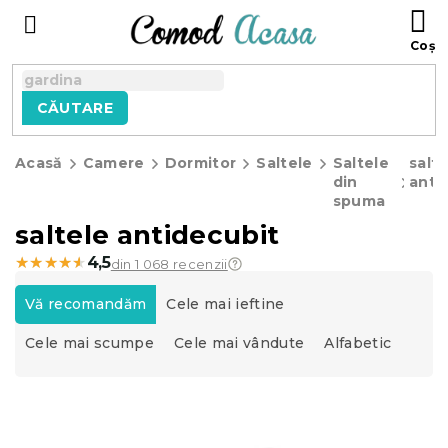
Treci
C
la
D
conținut
C
CĂUTARE
Acasă
Camere
Dormitor
Saltele
Saltele
salte
din
anti
spuma
saltele antidecubit
★★★★★
★★★★★
4,5
din 1 068 recenzii
S
e
Vă recomandăm
Cele mai ieftine
l
Cele mai scumpe
Cele mai vândute
Alfabetic
e
c
t
L
a
i
r