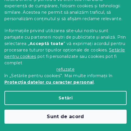
experiență de cumpărare, folosim cookies și tehnologii
similare. Acestea ne permit să analizăm traficul, să
personalizăm conținutul și să afișăm reclame relevante.
Informațiile privind utilizarea site-ului nostru sunt
partajate cu partenerii noștri de publicitate și analiză. Prin
selectarea „
Acceptă toate
” vă exprimați acordul pentru
procesarea tuturor tipurilor opționale de cookies.
Setările
Saltea din spuma Economy 80 x 200 cm
pentru cookies
pot fi personalizate sau cookies pot fi
14 zile
complet
refuzate
468 Lei
Detalii
de la
în „Setările pentru cookies”. Mai multe informații în
Protecția datelor cu caracter personal
.
Setări
Sunt de acord