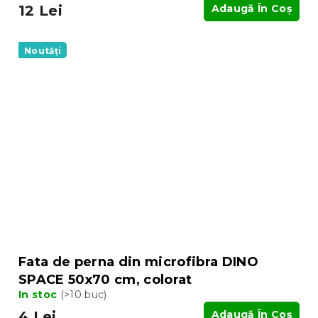
12 Lei
Adaugă În Coş
Noutăți
Fata de perna din microfibra DINO
SPACE 50x70 cm, colorat
In stoc
(>10 buc)
4 Lei
Adaugă În Coş