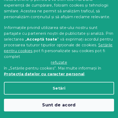
portocaliu
experiență de cumpărare, folosim cookies și tehnologii
Estimarea stocului 9.8.2026
similare. Acestea ne permit să analizăm traficul, să
12 Lei
Adaugă În Coş
personalizăm conținutul și să afișăm reclame relevante.
Informațiile privind utilizarea site-ului nostru sunt
Noutăți
partajate cu partenerii noștri de publicitate și analiză. Prin
selectarea „
Acceptă toate
” vă exprimați acordul pentru
procesarea tuturor tipurilor opționale de cookies.
Setările
pentru cookies
pot fi personalizate sau cookies pot fi
complet
refuzate
în „Setările pentru cookies”. Mai multe informații în
Protecția datelor cu caracter personal
.
Setări
Sunt de acord
Husa pentru perna din microfibra
CHERINA 70x90 cm, modelat