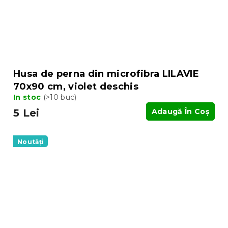
Husa de perna din microfibra LILAVIE
70x90 cm, violet deschis
In stoc
(>10 buc)
5 Lei
Adaugă În Coş
Noutăți