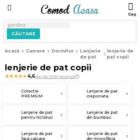
Treci
C
la
D
conținut
C
CĂUTARE
Acasă
Camere
Dormitor
Lenjerie
lenjerie de
de pat
pat copii
lenjerie de pat copii
★★★★★
★★★★★
4,6
din 44 206 recenzii
Colectie
Lenjerie de pat
PREMIUM
creponata
Lenjerie de pat
Lenjerie de pat
pentru hoteluri
din bumbac
Lenjerie de pat
Lenjerie de pat
fara calcare
din microfibra