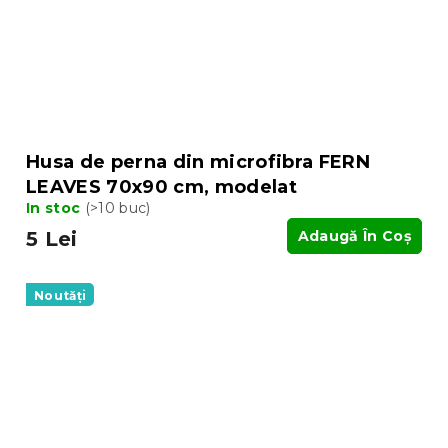
Husa de perna din microfibra FERN
LEAVES 70x90 cm, modelat
In stoc
(>10 buc)
5 Lei
Adaugă În Coş
Noutăți