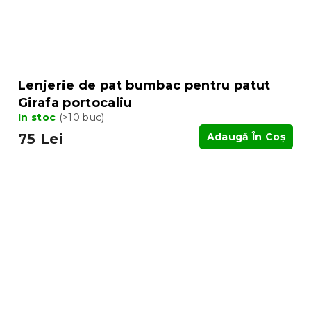
Lenjerie de pat bumbac pentru patut
Girafa portocaliu
In stoc
(>10 buc)
75 Lei
Adaugă În Coş