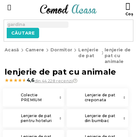
Treci
C
la
D
conținut
C
CĂUTARE
Acasă
Camere
Dormitor
Lenjerie
lenjerie de
de pat
pat cu
animale
lenjerie de pat cu animale
★★★★★
★★★★★
4,6
din 44 228 recenzii
Colectie
Lenjerie de pat
PREMIUM
creponata
Lenjerie de pat
Lenjerie de pat
pentru hoteluri
din bumbac
Lenjerie de pat
Lenjerie de pat