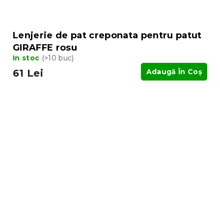
Lenjerie de pat creponata pentru patut
GIRAFFE rosu
In stoc
(>10 buc)
61 Lei
Adaugă În Coş