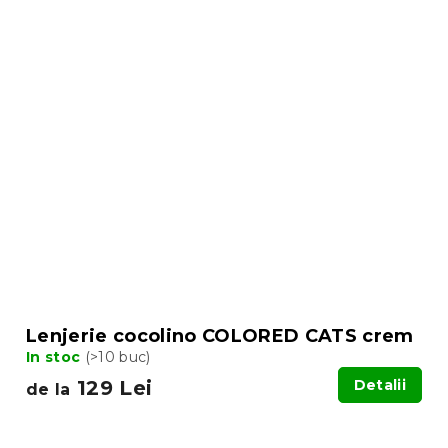
Lenjerie cocolino COLORED CATS crem
In stoc
(>10 buc)
129 Lei
Detalii
de la