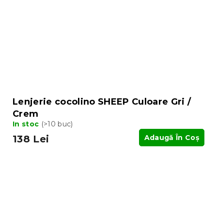
Lenjerie cocolino SHEEP Culoare Gri /
Crem
In stoc
(>10 buc)
138 Lei
Adaugă În Coş