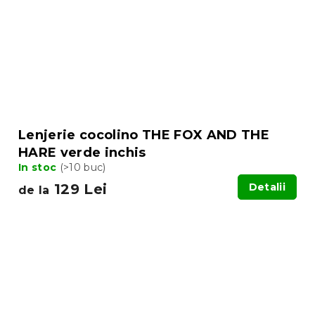
Lenjerie cocolino THE FOX AND THE
HARE verde inchis
In stoc
(>10 buc)
129 Lei
Detalii
de la