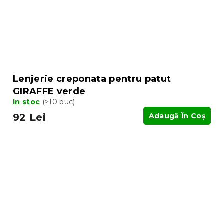
Lenjerie creponata pentru patut
GIRAFFE verde
In stoc
(>10 buc)
92 Lei
Adaugă În Coş