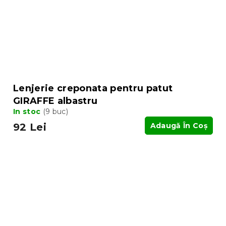
Lenjerie creponata pentru patut
GIRAFFE albastru
In stoc
(9 buc)
92 Lei
Adaugă În Coş