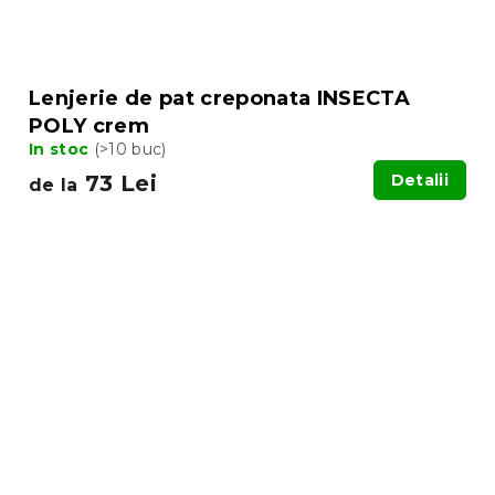
Lenjerie de pat creponata INSECTA
POLY crem
In stoc
(>10 buc)
73 Lei
Detalii
de la