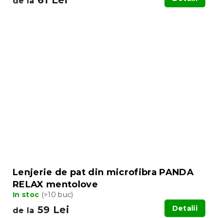
de la
Lenjerie de pat din microfibra PANDA
RELAX mentolove
In stoc
(>10 buc)
59 Lei
Detalii
de la