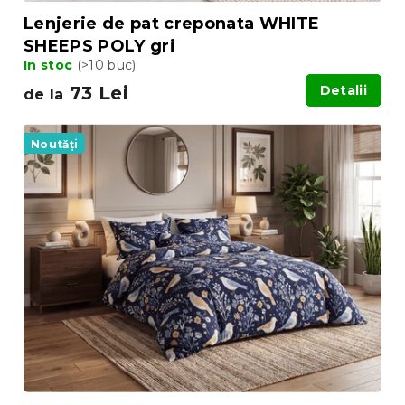
i
Lenjerie de pat creponata WHITE
SHEEPS POLY gri
In stoc
(>10 buc)
73 Lei
Detalii
de la
Noutăți