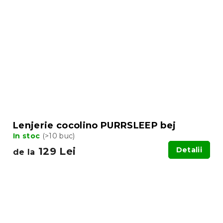
Lenjerie cocolino PURRSLEEP bej
In stoc
(>10 buc)
129 Lei
Detalii
de la