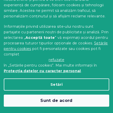
experiență de cumpărare, folosim cookies și tehnologii
similare. Acestea ne permit să analizăm traficul, să
personalizăm conținutul și să afișăm reclame relevante.
Informațiile privind utilizarea site-ului nostru sunt
partajate cu partenerii noștri de publicitate și analiză. Prin
selectarea „
Acceptă toate
” vă exprimați acordul pentru
procesarea tuturor tipurilor opționale de cookies.
Setările
pentru cookies
pot fi personalizate sau cookies pot fi
complet
refuzate
în „Setările pentru cookies”. Mai multe informații în
Protecția datelor cu caracter personal
.
Lenjerie de pat din bumbac ARTEMIS
verde
Setări
In stoc
(>10 buc)
48 Lei
Detalii
Sunt de acord