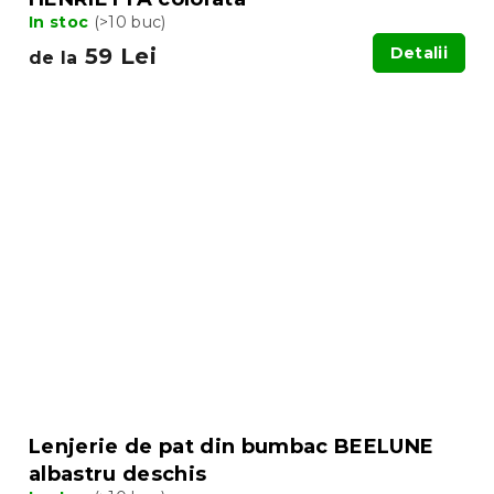
In stoc
(>10 buc)
59 Lei
Detalii
de la
Lenjerie de pat din bumbac BEELUNE
albastru deschis