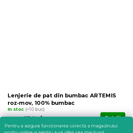
Lenjerie de pat din bumbac ARTEMIS
roz-mov, 100% bumbac
In stoc
(>10 buc)
63 Lei
Detalii
de la
Pentru a asigura funcționarea corectă a magazinului
nostru online și pentru a vă oferi cea mai bună