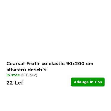
Cearsaf Frotir cu elastic 90x200 cm
albastru deschis
In stoc
(>10 buc)
22 Lei
Adaugă În Coş