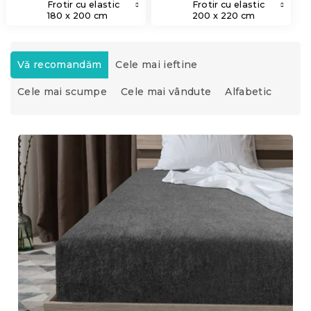
Frotir cu elastic
Frotir cu elastic
180 x 200 cm
200 x 220 cm
S
e
Vă recomandăm
Cele mai ieftine
l
Cele mai scumpe
Cele mai vândute
Alfabetic
e
c
t
L
a
i
r
s
e
t
a
ă
p
p
r
r
o
o
d
d
u
u
s
s
u
e
l