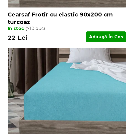
Cearsaf Frotir cu elastic 90x200 cm
turcoaz
In stoc
(>10 buc)
22 Lei
Adaugă În Coş