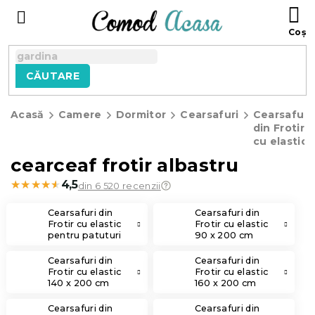
Treci
C
la
D
conținut
C
CĂUTARE
Acasă
Camere
Dormitor
Cearsafuri
Cearsafuri
din Frotir
cu elastic
cearceaf frotir albastru
★★★★★
★★★★★
4,5
din 6 520 recenzii
Cearsafuri din
Cearsafuri din
Frotir cu elastic
Frotir cu elastic
pentru patuturi
90 x 200 cm
de copii
Cearsafuri din
Cearsafuri din
Frotir cu elastic
Frotir cu elastic
140 x 200 cm
160 x 200 cm
Cearsafuri din
Cearsafuri din