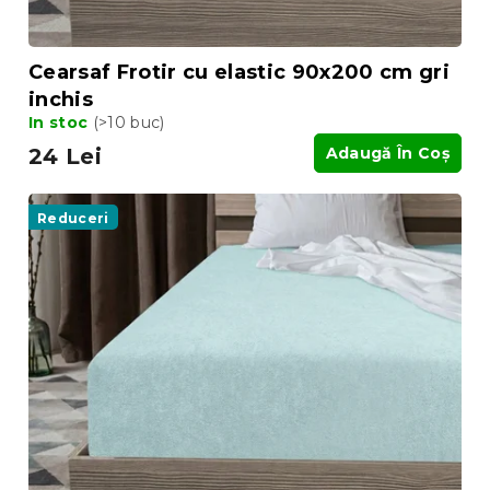
u
i
Cearsaf Frotir cu elastic 90x200 cm gri
inchis
In stoc
(>10 buc)
24 Lei
Adaugă În Coş
Reduceri