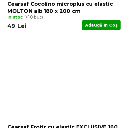
Cearsaf Cocolino microplus cu elastic
MOLTON alb 180 x 200 cm
In stoc
(>10 buc)
49 Lei
Adaugă În Coş
Cearsaf Frotir cu elastic EXCLUSIVE 160