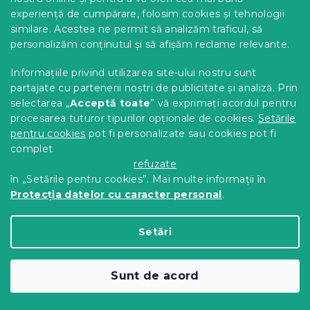
experiență de cumpărare, folosim cookies și tehnologii
similare. Acestea ne permit să analizăm traficul, să
personalizăm conținutul și să afișăm reclame relevante.
Informațiile privind utilizarea site-ului nostru sunt
partajate cu partenerii noștri de publicitate și analiză. Prin
selectarea „
Acceptă toate
” vă exprimați acordul pentru
procesarea tuturor tipurilor opționale de cookies.
Setările
pentru cookies
pot fi personalizate sau cookies pot fi
complet
refuzate
în „Setările pentru cookies”. Mai multe informații în
Protecția datelor cu caracter personal
.
Setări
Cearsaf elastic fleece MOLTON roz
deschis 180 x 200 cm
Sunt de acord
In stoc
(>10 buc)
49 Lei
Adaugă În Coş