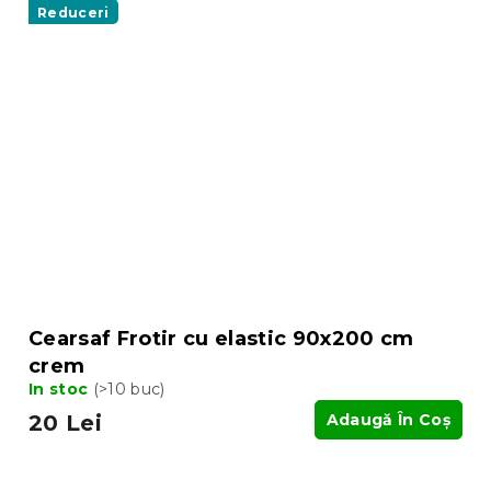
Reduceri
Cearsaf Frotir cu elastic 90x200 cm
crem
In stoc
(>10 buc)
20 Lei
Adaugă În Coş