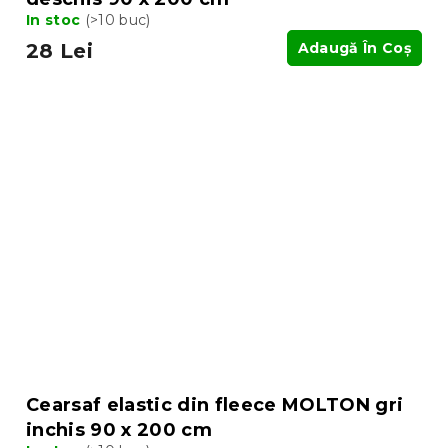
In stoc
(>10 buc)
28 Lei
Adaugă În Coş
Cearsaf elastic din fleece MOLTON gri
inchis 90 x 200 cm