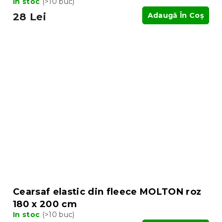
In stoc
(>10 buc)
28 Lei
Adaugă În Coş
Cearsaf elastic din fleece MOLTON roz
180 x 200 cm
In stoc
(>10 buc)