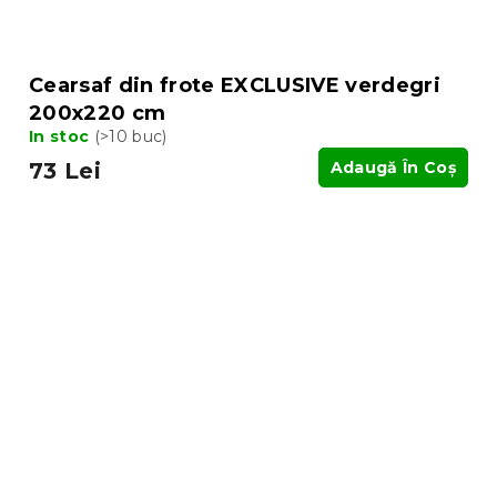
Cearsaf din frote EXCLUSIVE verdegri
200x220 cm
In stoc
(>10 buc)
73 Lei
Adaugă În Coş