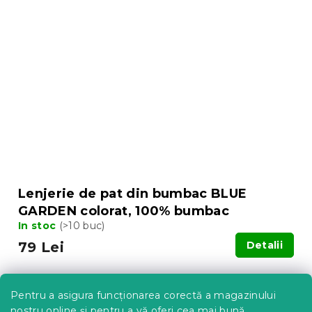
Lenjerie de pat din bumbac BLUE
GARDEN colorat, 100% bumbac
In stoc
(>10 buc)
79 Lei
Detalii
Pentru a asigura funcționarea corectă a magazinului
nostru online și pentru a vă oferi cea mai bună