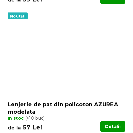
Noutăți
Lenjerie de pat din policoton AZUREA
modelata
In stoc
(>10 buc)
57 Lei
Detalii
de la