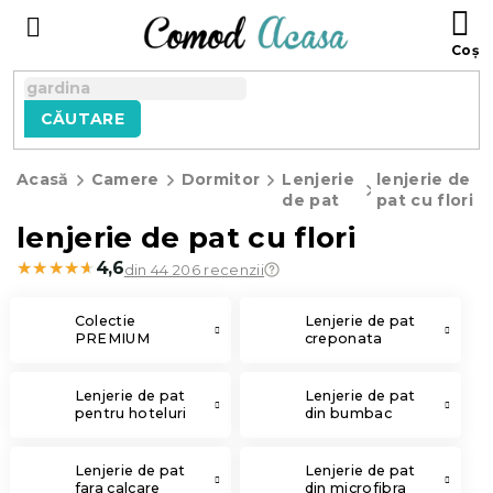
Treci
C
la
D
conținut
C
CĂUTARE
Acasă
Camere
Dormitor
Lenjerie
lenjerie de
de pat
pat cu flori
lenjerie de pat cu flori
★★★★★
★★★★★
4,6
din 44 206 recenzii
Colectie
Lenjerie de pat
PREMIUM
creponata
Lenjerie de pat
Lenjerie de pat
pentru hoteluri
din bumbac
Lenjerie de pat
Lenjerie de pat
fara calcare
din microfibra