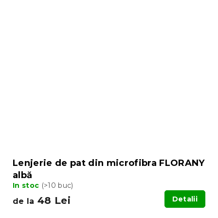
Lenjerie de pat din microfibra FLORANY
albă
In stoc
(>10 buc)
48 Lei
Detalii
de la