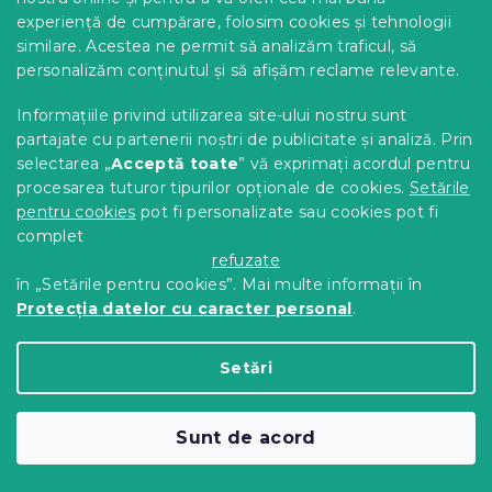
experiență de cumpărare, folosim cookies și tehnologii
similare. Acestea ne permit să analizăm traficul, să
personalizăm conținutul și să afișăm reclame relevante.
Informațiile privind utilizarea site-ului nostru sunt
partajate cu partenerii noștri de publicitate și analiză. Prin
selectarea „
Acceptă toate
” vă exprimați acordul pentru
procesarea tuturor tipurilor opționale de cookies.
Setările
pentru cookies
pot fi personalizate sau cookies pot fi
complet
refuzate
în „Setările pentru cookies”. Mai multe informații în
Lenjerie de pat din bumbac
Protecția datelor cu caracter personal
.
BOTANESSE gri
In stoc
(>10 buc)
Setări
56 Lei
Detalii
Sunt de acord