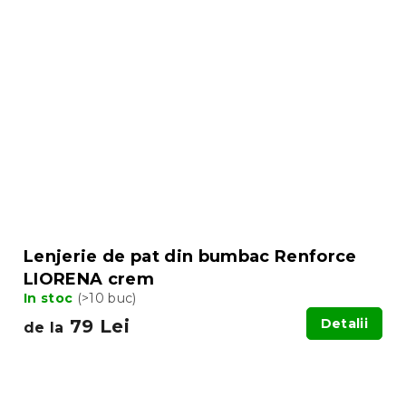
Lenjerie de pat din bumbac Renforce
LIORENA crem
In stoc
(>10 buc)
79 Lei
Detalii
de la