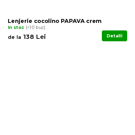
Lenjerie cocolino PAPAVA crem
In stoc
(>10 buc)
138 Lei
Detalii
de la