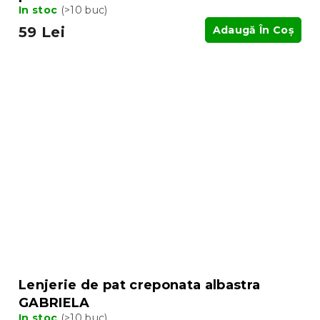
In stoc
(>10 buc)
59 Lei
Adaugă În Coş
Lenjerie de pat creponata albastra
GABRIELA
In stoc
(>10 buc)