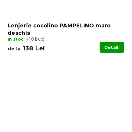
Lenjerie cocolino PAMPELINO maro
deschis
In stoc
(>10 buc)
138 Lei
Detalii
de la